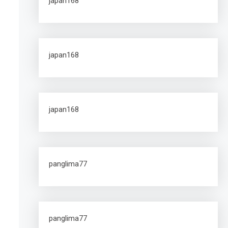
japan168
japan168
japan168
panglima77
panglima77