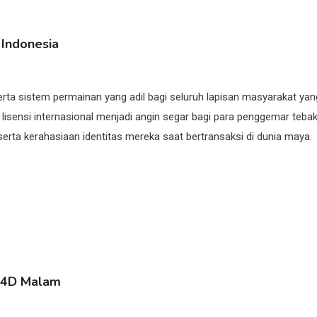
 Indonesia
ta sistem permainan yang adil bagi seluruh lapisan masyarakat yan
lisensi internasional menjadi angin segar bagi para penggemar teba
rta kerahasiaan identitas mereka saat bertransaksi di dunia maya.
a 4D Malam