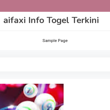
aifaxi Info Togel Terkini
Sample Page