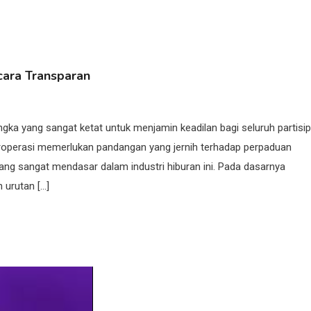
cara Transparan
ka yang sangat ketat untuk menjamin keadilan bagi seluruh partisi
operasi memerlukan pandangan yang jernih terhadap perpaduan
yang sangat mendasar dalam industri hiburan ini. Pada dasarnya
 urutan […]