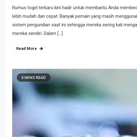
Rumus togel terbaru kini hadir untuk membantu Anda membeda
lebih mudah dan cepat. Banyak pemain yang masih menggunak
sistem pengundian saat ini sehingga mereka sering kali me
mereka sendiri. Dalam […]
Read More
5 MINS READ