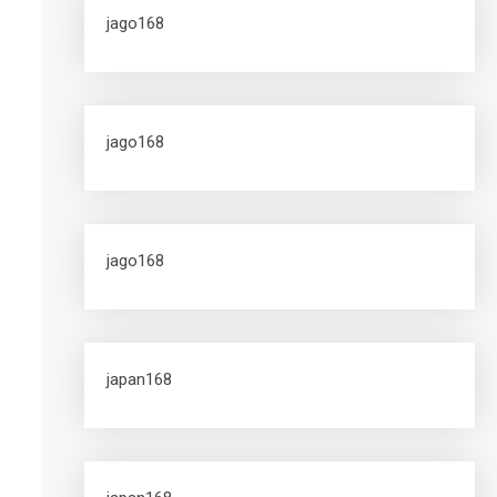
jago168
jago168
jago168
japan168