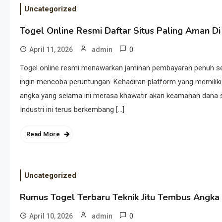
Uncategorized
Togel Online Resmi Daftar Situs Paling Aman Di
0
April 11, 2026
admin
Togel online resmi menawarkan jaminan pembayaran penuh ser
ingin mencoba peruntungan. Kehadiran platform yang memiliki 
angka yang selama ini merasa khawatir akan keamanan dana se
Industri ini terus berkembang […]
Read More
Uncategorized
Rumus Togel Terbaru Teknik Jitu Tembus Angk
0
April 10, 2026
admin