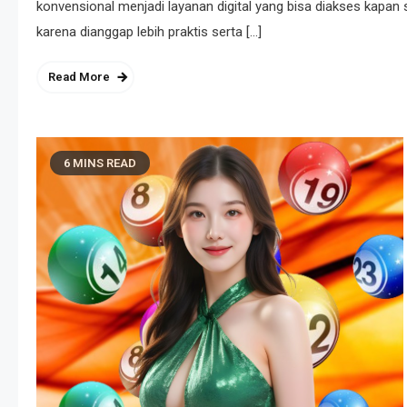
konvensional menjadi layanan digital yang bisa diakses kapan s
karena dianggap lebih praktis serta […]
Read More
6 MINS READ