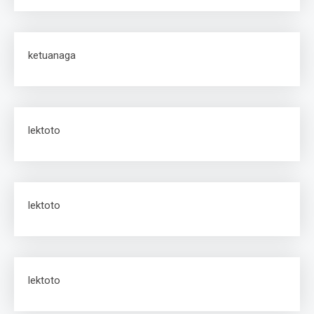
ketuanaga
lektoto
lektoto
lektoto