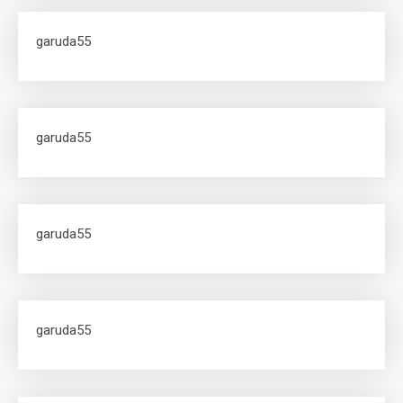
garuda55
garuda55
garuda55
garuda55