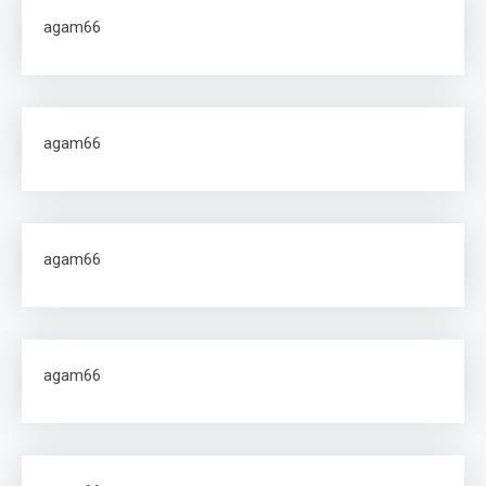
agam66
agam66
agam66
agam66