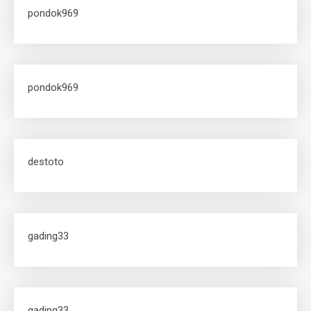
pondok969
pondok969
destoto
gading33
gading33