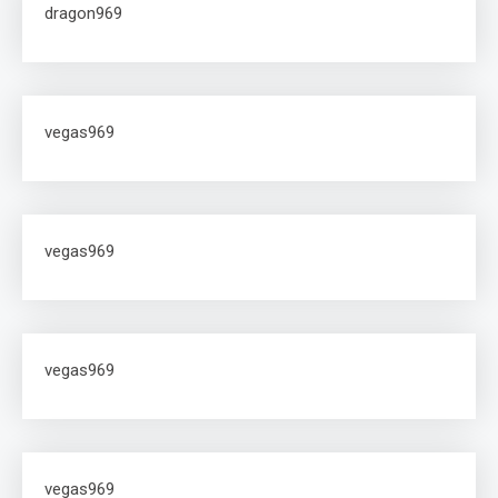
dragon969
vegas969
vegas969
vegas969
vegas969