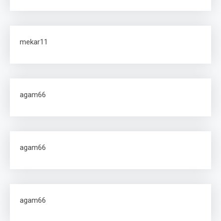
mekar11
agam66
agam66
agam66