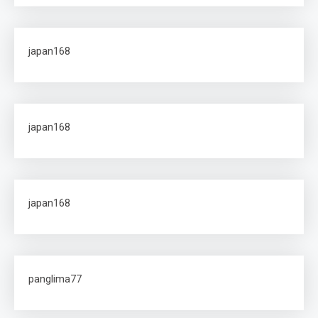
japan168
japan168
japan168
panglima77