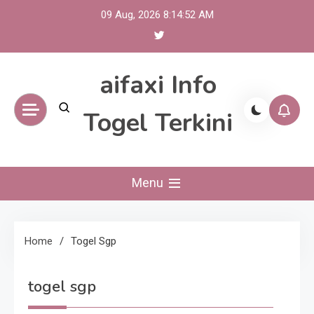
Skip
09 Aug, 2026
8:14:52 AM
to
content
aifaxi Info
Togel Terkini
Menu
Home
Togel Sgp
togel sgp