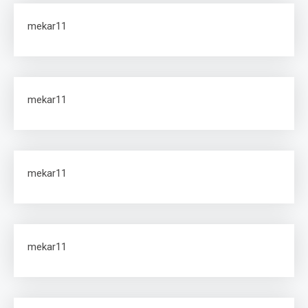
mekar11
mekar11
mekar11
mekar11