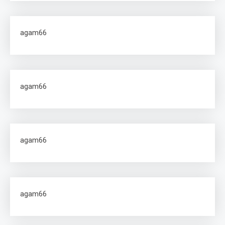
agam66
agam66
agam66
agam66