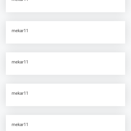
mekar11
mekar11
mekar11
mekar11