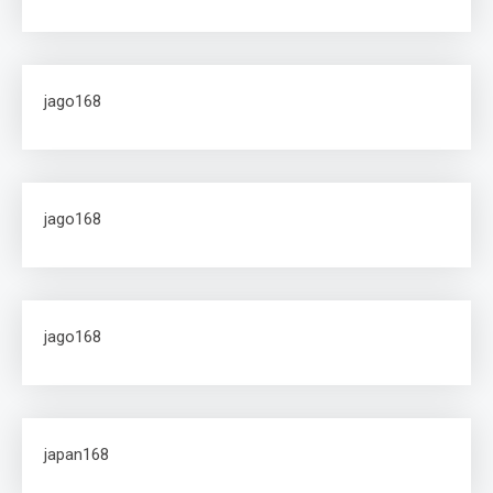
jago168
jago168
jago168
japan168