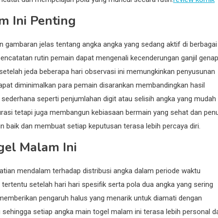
 Ini Penting
 gambaran jelas tentang angka angka yang sedang aktif di berbagai
encatatan rutin pemain dapat mengenali kecenderungan ganjil gena
 setelah jeda beberapa hari observasi ini memungkinkan penyusunan
n dapat diminimalkan para pemain disarankan membandingkan hasil
sederhana seperti penjumlahan digit atau selisih angka yang mudah
kurasi tetapi juga membangun kebiasaan bermain yang sehat dan pen
 baik dan membuat setiap keputusan terasa lebih percaya diri.
el Malam Ini
atian mendalam terhadap distribusi angka dalam periode waktu
ertentu setelah hari hari spesifik serta pola dua angka yang sering
sa memberikan pengaruh halus yang menarik untuk diamati dengan
 sehingga setiap angka main togel malam ini terasa lebih personal d