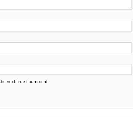
 the next time I comment.