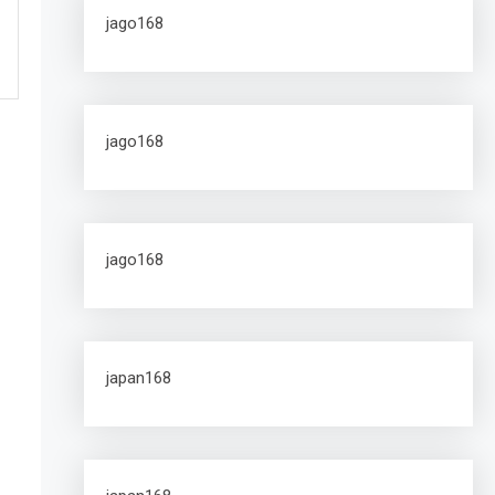
jago168
jago168
jago168
japan168