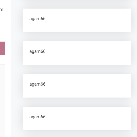
am
agam66
agam66
agam66
agam66