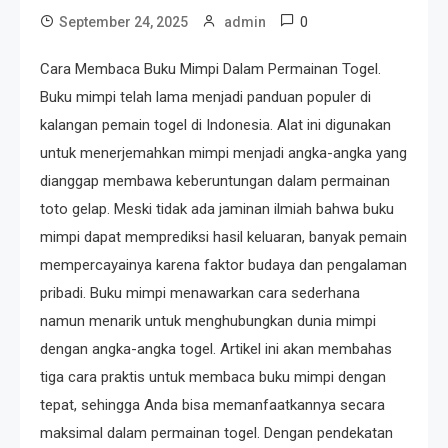
0
September 24, 2025
admin
Cara Membaca Buku Mimpi Dalam Permainan Togel.
Buku mimpi telah lama menjadi panduan populer di
kalangan pemain togel di Indonesia. Alat ini digunakan
untuk menerjemahkan mimpi menjadi angka-angka yang
dianggap membawa keberuntungan dalam permainan
toto gelap. Meski tidak ada jaminan ilmiah bahwa buku
mimpi dapat memprediksi hasil keluaran, banyak pemain
mempercayainya karena faktor budaya dan pengalaman
pribadi. Buku mimpi menawarkan cara sederhana
namun menarik untuk menghubungkan dunia mimpi
dengan angka-angka togel. Artikel ini akan membahas
tiga cara praktis untuk membaca buku mimpi dengan
tepat, sehingga Anda bisa memanfaatkannya secara
maksimal dalam permainan togel. Dengan pendekatan