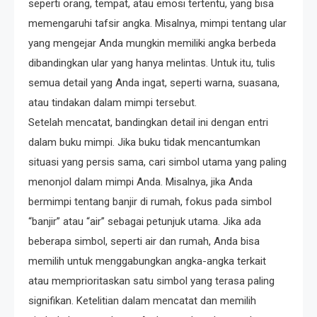
seperti orang, tempat, atau emosi tertentu, yang bisa
memengaruhi tafsir angka. Misalnya, mimpi tentang ular
yang mengejar Anda mungkin memiliki angka berbeda
dibandingkan ular yang hanya melintas. Untuk itu, tulis
semua detail yang Anda ingat, seperti warna, suasana,
atau tindakan dalam mimpi tersebut.
Setelah mencatat, bandingkan detail ini dengan entri
dalam buku mimpi. Jika buku tidak mencantumkan
situasi yang persis sama, cari simbol utama yang paling
menonjol dalam mimpi Anda. Misalnya, jika Anda
bermimpi tentang banjir di rumah, fokus pada simbol
“banjir” atau “air” sebagai petunjuk utama. Jika ada
beberapa simbol, seperti air dan rumah, Anda bisa
memilih untuk menggabungkan angka-angka terkait
atau memprioritaskan satu simbol yang terasa paling
signifikan. Ketelitian dalam mencatat dan memilih