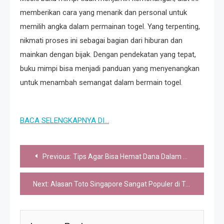
memberikan cara yang menarik dan personal untuk
memilih angka dalam permainan togel. Yang terpenting,
nikmati proses ini sebagai bagian dari hiburan dan
mainkan dengan bijak. Dengan pendekatan yang tepat,
buku mimpi bisa menjadi panduan yang menyenangkan
untuk menambah semangat dalam bermain togel.
BACA SELENGKAPNYA DI…
Post
Previous:
Tips Agar Bisa Hemat Dana Dalam Permainan Togel Online
navigation
Next:
Alasan Toto Singapore Sangat Populer di Togel Online