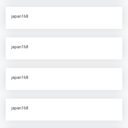
japan168
japan168
japan168
japan168