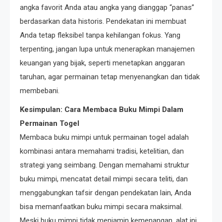
angka favorit Anda atau angka yang dianggap “panas”
berdasarkan data historis. Pendekatan ini membuat
Anda tetap fleksibel tanpa kehilangan fokus. Yang
terpenting, jangan lupa untuk menerapkan manajemen
keuangan yang bijak, seperti menetapkan anggaran
taruhan, agar permainan tetap menyenangkan dan tidak
membebani.
Kesimpulan: Cara Membaca Buku Mimpi Dalam
Permainan Togel
Membaca buku mimpi untuk permainan togel adalah
kombinasi antara memahami tradisi, ketelitian, dan
strategi yang seimbang. Dengan memahami struktur
buku mimpi, mencatat detail mimpi secara teliti, dan
menggabungkan tafsir dengan pendekatan lain, Anda
bisa memanfaatkan buku mimpi secara maksimal.
Meski buku mimpi tidak menjamin kemenangan, alat ini