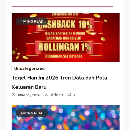
4 MINS READ
Uncategorized
Togel Hari Ini 2026 Tren Data dan Pola
Keluaran Baru
Admin
June 29, 2026
0
4 MINS READ