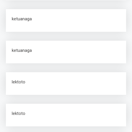
ketuanaga
ketuanaga
lektoto
lektoto