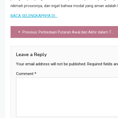
nikmati prosesnya, dan ingat bahwa modal yang aman adalah ku
BACA SELENGKAPNYA DI…
Post
Previous:
Perbedaan Putaran Awal dan Akhir dalam Togel
navigation
Leave a Reply
Your email address will not be published.
Required fields a
Comment
*