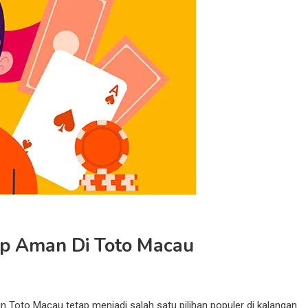
ap Aman Di Toto Macau
Toto Macau tetap menjadi salah satu pilihan populer di kalangan