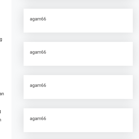
agam66
ng
agam66
agam66
an
g
agam66
h