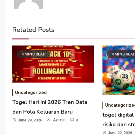
Related Posts
4 MINS READ
4 MINS REA
Uncategorized
Togel Hari Ini 2026 Tren Data
Uncategorize
dan Pola Keluaran Baru
togel digita
Admin
June 29, 2026
0
risiko dan s
June 22, 2026