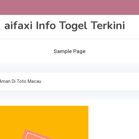
aifaxi Info Togel Terkini
Sample Page
 Aman Di Toto Macau