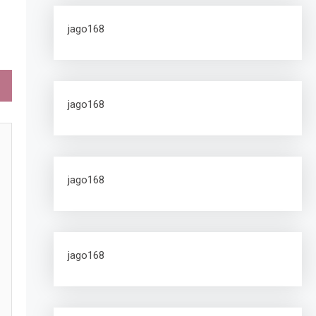
jago168
jago168
jago168
jago168