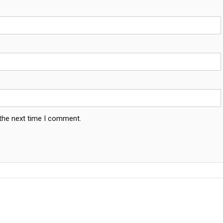
 the next time I comment.