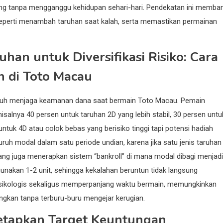
ang tanpa mengganggu kehidupan sehari-hari. Pendekatan ini memba
 seperti menambah taruhan saat kalah, serta memastikan permainan
han untuk Diversifikasi Risiko: Cara
 di Toto Macau
mpuh menjaga keamanan dana saat bermain Toto Macau. Pemain
alnya 40 persen untuk taruhan 2D yang lebih stabil, 30 persen untu
 untuk 4D atau colok bebas yang berisiko tinggi tapi potensi hadiah
ruh modal dalam satu periode undian, karena jika satu jenis taruhan
yang juga menerapkan sistem “bankroll” di mana modal dibagi menjadi
unakan 1-2 unit, sehingga kekalahan beruntun tidak langsung
psikologis sekaligus memperpanjang waktu bermain, memungkinkan
ngkan tanpa terburu-buru mengejar kerugian.
Tetapkan Target Keuntungan