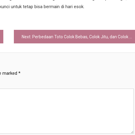
nci untuk tetap bisa bermain di hari esok.
Next:
Perbedaan Toto Colok Bebas, Colok Jitu, dan Colok Naga
re marked
*