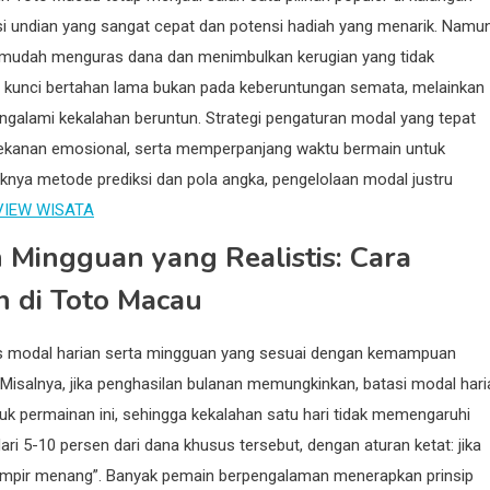
i undian yang sangat cepat dan potensi hadiah yang menarik. Namun
n mudah menguras dana dan menimbulkan kerugian yang tidak
kunci bertahan lama bukan pada keberuntungan semata, melainkan
galami kekalahan beruntun. Strategi pengaturan modal yang tepat
tekanan emosional, serta memperpanjang waktu bermain untuk
ya metode prediksi dan pola angka, pengelolaan modal justru
VIEW WISATA
 Mingguan yang Realistis: Cara
 di Toto Macau
as modal harian serta mingguan yang sesuai dengan kemampuan
Misalnya, jika penghasilan bulanan memungkinkan, batasi modal hari
tuk permainan ini, sehingga kekalahan satu hari tidak memengaruhi
ri 5-10 persen dari dana khusus tersebut, dengan aturan ketat: jika
“hampir menang”. Banyak pemain berpengalaman menerapkan prinsip