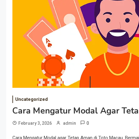
Uncategorized
Cara Mengatur Modal Agar Tet
0
February 3, 2026
admin
Cara Mengatur Modal agar Tetap Aman di Toto Macau. Bermain 