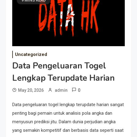
9 MINS READ
Uncategorized
Data Pengeluaran Togel
Lengkap Terupdate Harian
0
May 20, 2026
admin
Data pengeluaran togel lengkap terupdate harian sangat
penting bagi pemain untuk analisis pola angka dan
menyusun prediksi jitu. Dalam dunia perjudian angka
yang semakin kompetitif dan berbasis data seperti saat