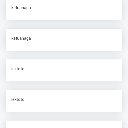
ketuanaga
ketuanaga
lektoto
lektoto