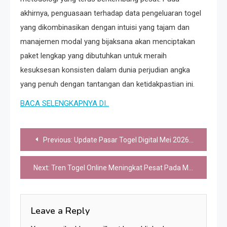
akhirnya, penguasaan terhadap data pengeluaran togel
yang dikombinasikan dengan intuisi yang tajam dan
manajemen modal yang bijaksana akan menciptakan
paket lengkap yang dibutuhkan untuk meraih
kesuksesan konsisten dalam dunia perjudian angka
yang penuh dengan tantangan dan ketidakpastian ini.
BACA SELENGKAPNYA DI..
Post
Previous:
Update Pasar Togel Digital Mei 2026 Menguat Signifikan
navigation
Next:
Tren Togel Online Meningkat Pesat Pada Mei 2026
Leave a Reply