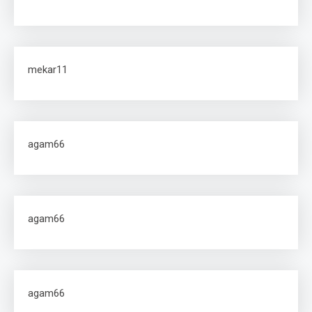
mekar11
agam66
agam66
agam66