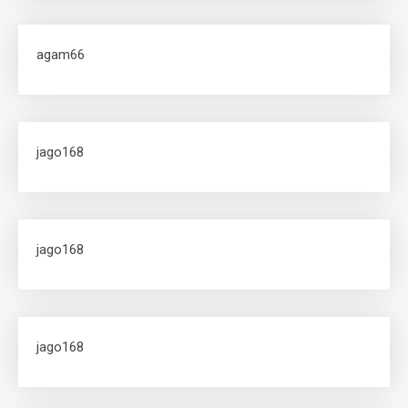
agam66
jago168
jago168
jago168