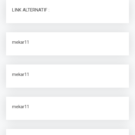
LINK ALTERNATIF :
mekar11
mekar11
mekar11