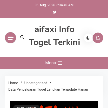
Skip
06 Aug, 2026
5:04:50 AM
to
content
aifaxi Info
Togel Terkini
Menu
Home
Uncategorized
Data Pengeluaran Togel Lengkap Terupdate Harian