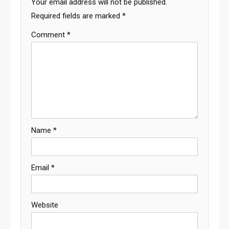
Your email address will not be published.
Required fields are marked
*
Comment
*
Name
*
Email
*
Website