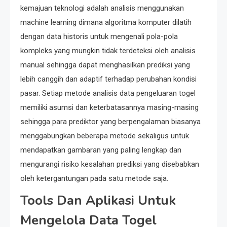
kemajuan teknologi adalah analisis menggunakan
machine learning dimana algoritma komputer dilatih
dengan data historis untuk mengenali pola-pola
kompleks yang mungkin tidak terdeteksi oleh analisis
manual sehingga dapat menghasilkan prediksi yang
lebih canggih dan adaptif terhadap perubahan kondisi
pasar. Setiap metode analisis data pengeluaran togel
memiliki asumsi dan keterbatasannya masing-masing
sehingga para prediktor yang berpengalaman biasanya
menggabungkan beberapa metode sekaligus untuk
mendapatkan gambaran yang paling lengkap dan
mengurangi risiko kesalahan prediksi yang disebabkan
oleh ketergantungan pada satu metode saja.
Tools Dan Aplikasi Untuk
Mengelola Data Togel