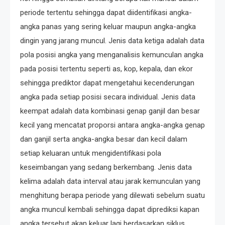
periode tertentu sehingga dapat diidentifikasi angka-
angka panas yang sering keluar maupun angka-angka
dingin yang jarang muncul. Jenis data ketiga adalah data
pola posisi angka yang menganalisis kemunculan angka
pada posisi tertentu seperti as, kop, kepala, dan ekor
sehingga prediktor dapat mengetahui kecenderungan
angka pada setiap posisi secara individual. Jenis data
keempat adalah data kombinasi genap ganjil dan besar
kecil yang mencatat proporsi antara angka-angka genap
dan ganjil serta angka-angka besar dan kecil dalam
setiap keluaran untuk mengidentifikasi pola
keseimbangan yang sedang berkembang. Jenis data
kelima adalah data interval atau jarak kemunculan yang
menghitung berapa periode yang dilewati sebelum suatu
angka muncul kembali sehingga dapat diprediksi kapan
angka tersebut akan keluar lagi berdasarkan siklus