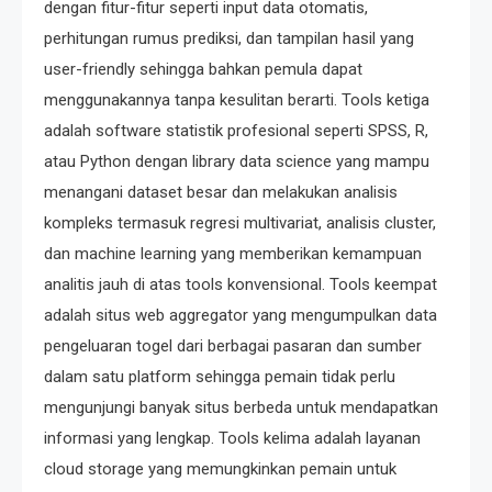
dengan fitur-fitur seperti input data otomatis,
perhitungan rumus prediksi, dan tampilan hasil yang
user-friendly sehingga bahkan pemula dapat
menggunakannya tanpa kesulitan berarti. Tools ketiga
adalah software statistik profesional seperti SPSS, R,
atau Python dengan library data science yang mampu
menangani dataset besar dan melakukan analisis
kompleks termasuk regresi multivariat, analisis cluster,
dan machine learning yang memberikan kemampuan
analitis jauh di atas tools konvensional. Tools keempat
adalah situs web aggregator yang mengumpulkan data
pengeluaran togel dari berbagai pasaran dan sumber
dalam satu platform sehingga pemain tidak perlu
mengunjungi banyak situs berbeda untuk mendapatkan
informasi yang lengkap. Tools kelima adalah layanan
cloud storage yang memungkinkan pemain untuk