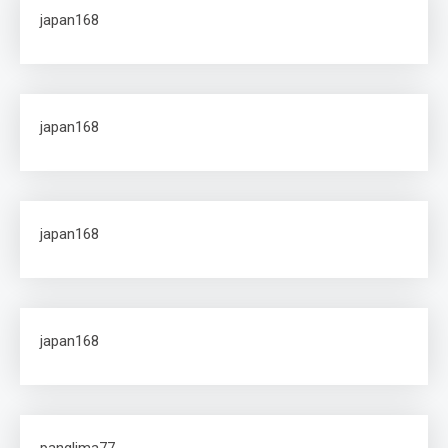
japan168
japan168
japan168
japan168