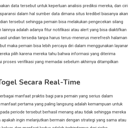
an data tersebut untuk keperluan analisis prediksi mereka, dan ciri
sparansi dalam hal sumber data dimana situs kredibel biasanya akan
dian tersebut sehingga pemain bisa melakukan pengecekan silang
ainnya adalah adanya fitur notifikasi atau alert yang bisa diaktifkan
asil undian tersedia tanpa harus terus-menerus merefresh halaman
sebut maka pemain bisa lebih percaya diri dalam menggunakan layana
 mereka pilih karena mereka tahu bahwa informasi yang diterima
i proses verifikasi yang memadai sebelum akhirnya ditampilkan
ogel Secara Real-Time
erbagai manfaat praktis bagi para pemain yang serius dalam
dan manfaat pertama yang paling langsung adalah kemampuan untuk
ada periode tersebut berhasil menang atau tidak sehingga mereka
 apakah ingin melanjutkan bermain dengan strategi yang sama atau