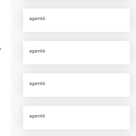
agam66
n
agam66
agam66
agam66