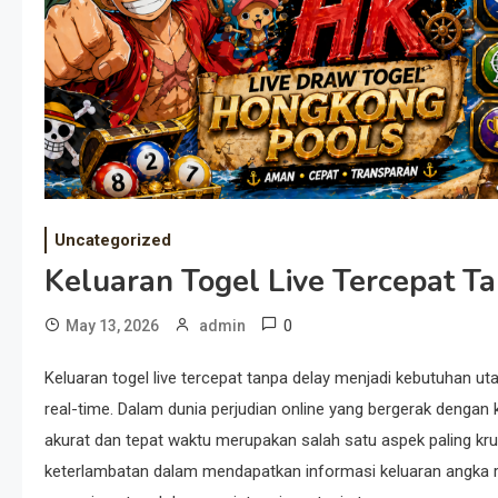
Uncategorized
Keluaran Togel Live Tercepat T
0
May 13, 2026
admin
Keluaran togel live tercepat tanpa delay menjadi kebutuhan u
real-time. Dalam dunia perjudian online yang bergerak dengan 
akurat dan tepat waktu merupakan salah satu aspek paling k
keterlambatan dalam mendapatkan informasi keluaran angka re