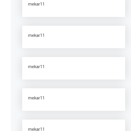
mekar11
mekar11
mekar11
mekar11
mekar11