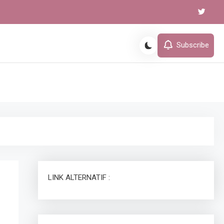
Subscribe
LINK ALTERNATIF :