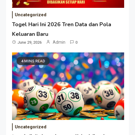
Uncategorized
Togel Hari Ini 2026 Tren Data dan Pola
Keluaran Baru
Admin
June 29, 2026
0
4 MINS READ
Uncategorized