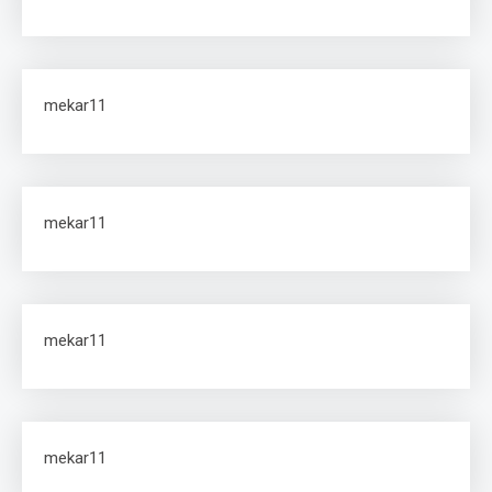
mekar11
mekar11
mekar11
mekar11