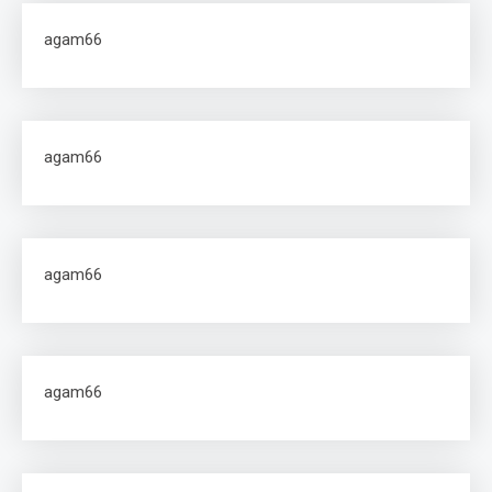
agam66
agam66
agam66
agam66