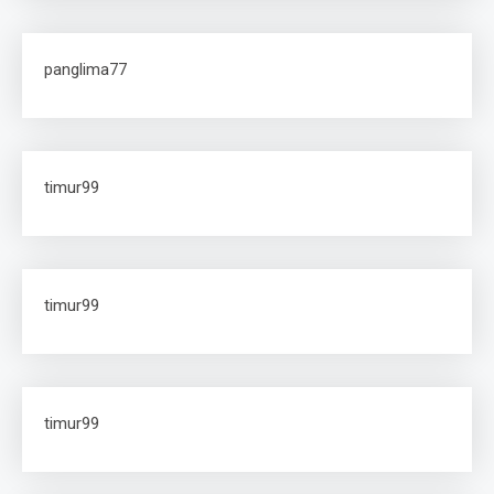
panglima77
timur99
timur99
timur99