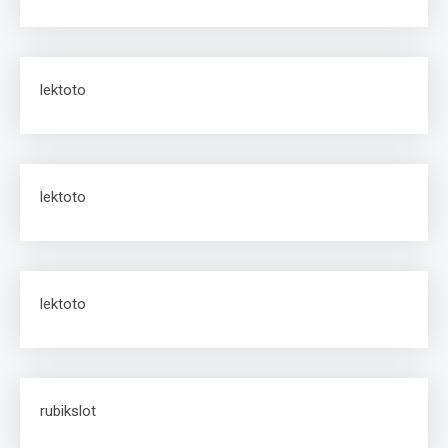
lektoto
lektoto
lektoto
rubikslot