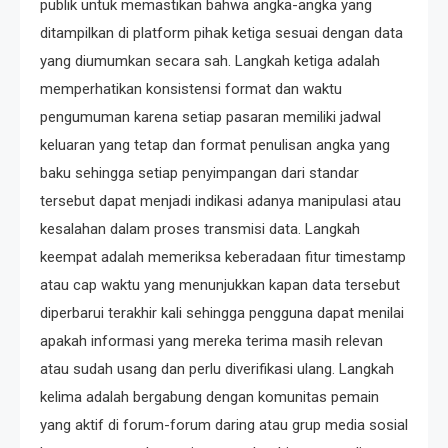
publik untuk memastikan bahwa angka-angka yang
ditampilkan di platform pihak ketiga sesuai dengan data
yang diumumkan secara sah. Langkah ketiga adalah
memperhatikan konsistensi format dan waktu
pengumuman karena setiap pasaran memiliki jadwal
keluaran yang tetap dan format penulisan angka yang
baku sehingga setiap penyimpangan dari standar
tersebut dapat menjadi indikasi adanya manipulasi atau
kesalahan dalam proses transmisi data. Langkah
keempat adalah memeriksa keberadaan fitur timestamp
atau cap waktu yang menunjukkan kapan data tersebut
diperbarui terakhir kali sehingga pengguna dapat menilai
apakah informasi yang mereka terima masih relevan
atau sudah usang dan perlu diverifikasi ulang. Langkah
kelima adalah bergabung dengan komunitas pemain
yang aktif di forum-forum daring atau grup media sosial