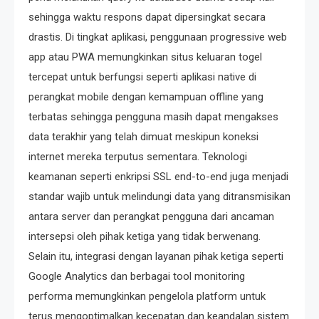
sehingga waktu respons dapat dipersingkat secara
drastis. Di tingkat aplikasi, penggunaan progressive web
app atau PWA memungkinkan situs keluaran togel
tercepat untuk berfungsi seperti aplikasi native di
perangkat mobile dengan kemampuan offline yang
terbatas sehingga pengguna masih dapat mengakses
data terakhir yang telah dimuat meskipun koneksi
internet mereka terputus sementara. Teknologi
keamanan seperti enkripsi SSL end-to-end juga menjadi
standar wajib untuk melindungi data yang ditransmisikan
antara server dan perangkat pengguna dari ancaman
intersepsi oleh pihak ketiga yang tidak berwenang.
Selain itu, integrasi dengan layanan pihak ketiga seperti
Google Analytics dan berbagai tool monitoring
performa memungkinkan pengelola platform untuk
terus mengoptimalkan kecepatan dan keandalan sistem