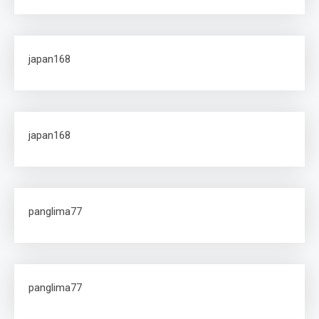
japan168
japan168
panglima77
panglima77