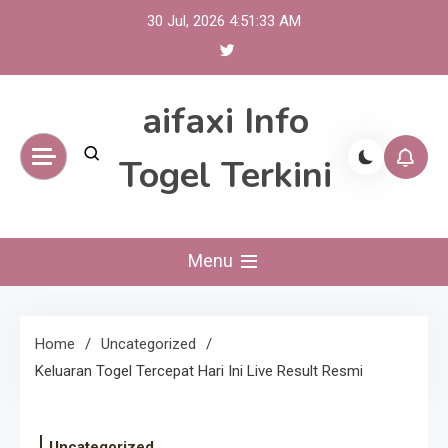
Skip
30 Jul, 2026
4:51:34 AM
to
content
aifaxi Info
Togel Terkini
Menu
Home
Uncategorized
Keluaran Togel Tercepat Hari Ini Live Result Resmi
Uncategorized