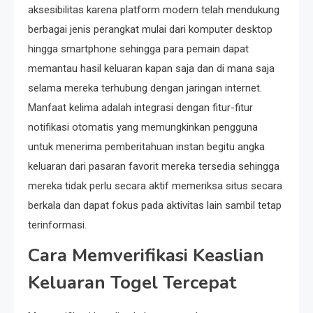
aksesibilitas karena platform modern telah mendukung
berbagai jenis perangkat mulai dari komputer desktop
hingga smartphone sehingga para pemain dapat
memantau hasil keluaran kapan saja dan di mana saja
selama mereka terhubung dengan jaringan internet.
Manfaat kelima adalah integrasi dengan fitur-fitur
notifikasi otomatis yang memungkinkan pengguna
untuk menerima pemberitahuan instan begitu angka
keluaran dari pasaran favorit mereka tersedia sehingga
mereka tidak perlu secara aktif memeriksa situs secara
berkala dan dapat fokus pada aktivitas lain sambil tetap
terinformasi.
Cara Memverifikasi Keaslian
Keluaran Togel Tercepat