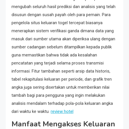
mengubah seluruh hasil prediksi dan analisis yang telah
disusun dengan susah payah oleh para pemain. Para
pengelola situs keluaran togel tercepat biasanya
menerapkan sistem verifikasi ganda dimana data yang
masuk dari sumber utama akan diperiksa ulang dengan
sumber cadangan sebelum ditampilkan kepada publik
guna memastikan bahwa tidak ada kesalahan
pencatatan yang terjadi selama proses transmisi
informasi. Fitur tambahan seperti arsip data historis,
tabel rekapitulasi keluaran per periode, dan grafik tren
angka juga sering disertakan untuk memberikan nilai
tambah bagi para pengguna yang ingin melakukan
analisis mendalam terhadap pola-pola keluaran angka
dari waktu ke waktu.
review hotel
Manfaat Mengakses Keluaran