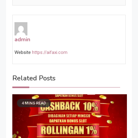
admin
Website
https://aifaxi.com
Related Posts
4 MINS READ