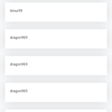
timur99
dragon969
dragon969
dragon969