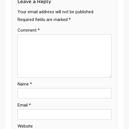
Leave a Reply
Your email address will not be published.
Required fields are marked
*
Comment
*
Name
*
Email
*
Website