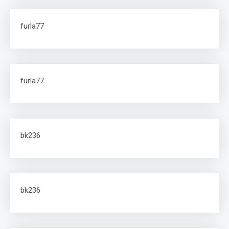
furla77
furla77
bk236
bk236