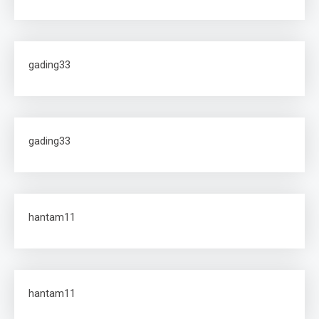
gading33
gading33
hantam11
hantam11