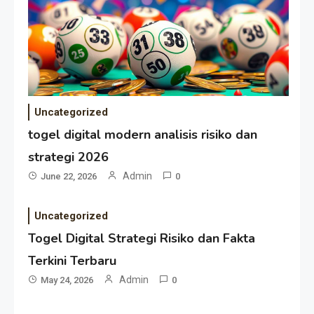
Uncategorized
togel digital modern analisis risiko dan
strategi 2026
Admin
June 22, 2026
0
Uncategorized
Togel Digital Strategi Risiko dan Fakta
Terkini Terbaru
Admin
May 24, 2026
0