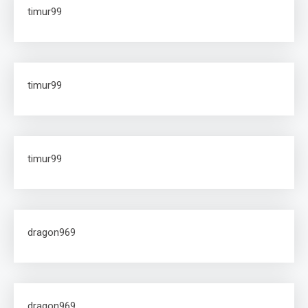
timur99
timur99
timur99
dragon969
dragon969