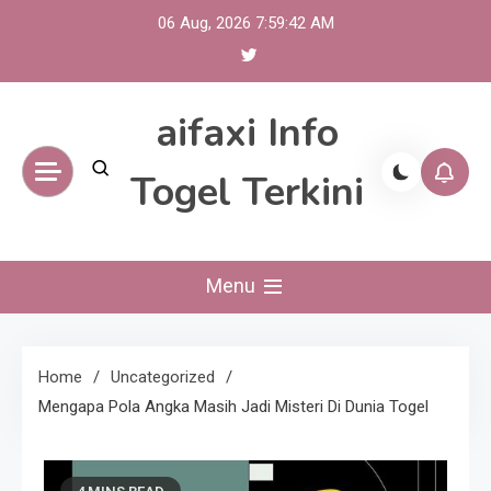
Skip
06 Aug, 2026
7:59:43 AM
to
content
aifaxi Info
Togel Terkini
Menu
Home
Uncategorized
Mengapa Pola Angka Masih Jadi Misteri Di Dunia Togel