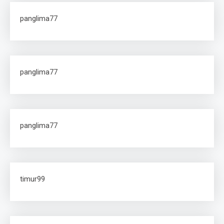
panglima77
panglima77
panglima77
timur99