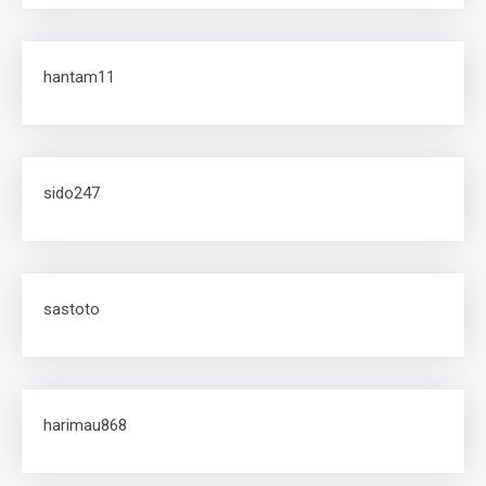
hantam11
sido247
sastoto
harimau868