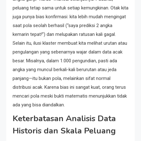
peluang tetap sama untuk setiap kemungkinan. Otak kita
juga punya bias konfirmasi: kita lebih mudah mengingat
saat pola seolah berhasil (“saya prediksi 2 angka
kemarin tepat!”) dan melupakan ratusan kali gagal.
Selain itu, ilusi klaster membuat kita melihat urutan atau
pengulangan yang sebenarnya wajar dalam data acak
besar. Misalnya, dalam 1.000 pengundian, pasti ada
angka yang muncul berkali-kali berurutan atau jeda
panjang—itu bukan pola, melainkan sifat normal
distribusi acak. Karena bias ini sangat kuat, orang terus
mencari pola meski bukti matematis menunjukkan tidak
ada yang bisa diandalkan.
Keterbatasan Analisis Data
Historis dan Skala Peluang