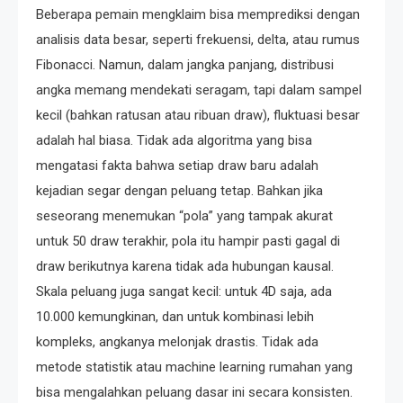
Beberapa pemain mengklaim bisa memprediksi dengan
analisis data besar, seperti frekuensi, delta, atau rumus
Fibonacci. Namun, dalam jangka panjang, distribusi
angka memang mendekati seragam, tapi dalam sampel
kecil (bahkan ratusan atau ribuan draw), fluktuasi besar
adalah hal biasa. Tidak ada algoritma yang bisa
mengatasi fakta bahwa setiap draw baru adalah
kejadian segar dengan peluang tetap. Bahkan jika
seseorang menemukan “pola” yang tampak akurat
untuk 50 draw terakhir, pola itu hampir pasti gagal di
draw berikutnya karena tidak ada hubungan kausal.
Skala peluang juga sangat kecil: untuk 4D saja, ada
10.000 kemungkinan, dan untuk kombinasi lebih
kompleks, angkanya melonjak drastis. Tidak ada
metode statistik atau machine learning rumahan yang
bisa mengalahkan peluang dasar ini secara konsisten.