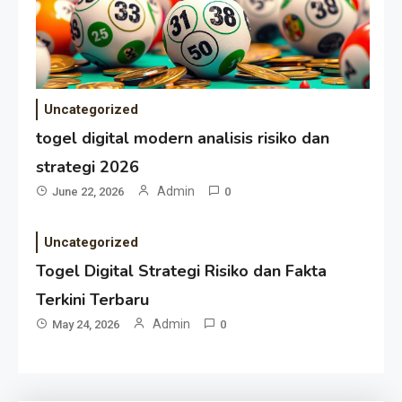
Uncategorized
togel digital modern analisis risiko dan
strategi 2026
Admin
June 22, 2026
0
Uncategorized
Togel Digital Strategi Risiko dan Fakta
Terkini Terbaru
Admin
May 24, 2026
0