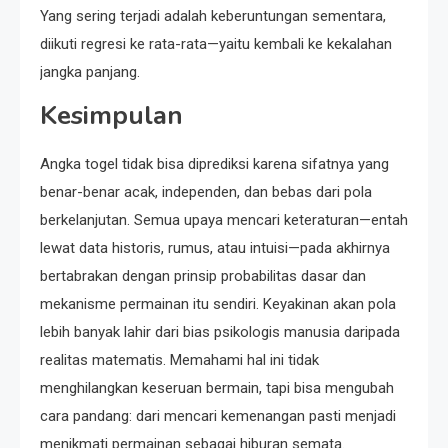
Yang sering terjadi adalah keberuntungan sementara,
diikuti regresi ke rata-rata—yaitu kembali ke kekalahan
jangka panjang.
Kesimpulan
Angka togel tidak bisa diprediksi karena sifatnya yang
benar-benar acak, independen, dan bebas dari pola
berkelanjutan. Semua upaya mencari keteraturan—entah
lewat data historis, rumus, atau intuisi—pada akhirnya
bertabrakan dengan prinsip probabilitas dasar dan
mekanisme permainan itu sendiri. Keyakinan akan pola
lebih banyak lahir dari bias psikologis manusia daripada
realitas matematis. Memahami hal ini tidak
menghilangkan keseruan bermain, tapi bisa mengubah
cara pandang: dari mencari kemenangan pasti menjadi
menikmati permainan sebagai hiburan semata.