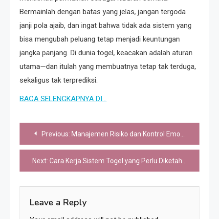
Bermainlah dengan batas yang jelas, jangan tergoda
janji pola ajaib, dan ingat bahwa tidak ada sistem yang
bisa mengubah peluang tetap menjadi keuntungan
jangka panjang. Di dunia togel, keacakan adalah aturan
utama—dan itulah yang membuatnya tetap tak terduga,
sekaligus tak terprediksi.
BACA SELENGKAPNYA DI…
Post
Previous:
Manajemen Risiko dan Kontrol Emosi dalam Permainan Togel
navigation
Next:
Cara Kerja Sistem Togel yang Perlu Diketahui Pemain
Leave a Reply