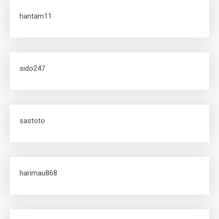
hantam11
sido247
sastoto
harimau868