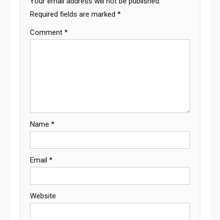
Your email address will not be published.
Required fields are marked
*
Comment
*
Name
*
Email
*
Website