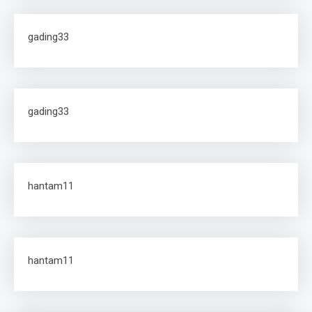
gading33
gading33
hantam11
hantam11