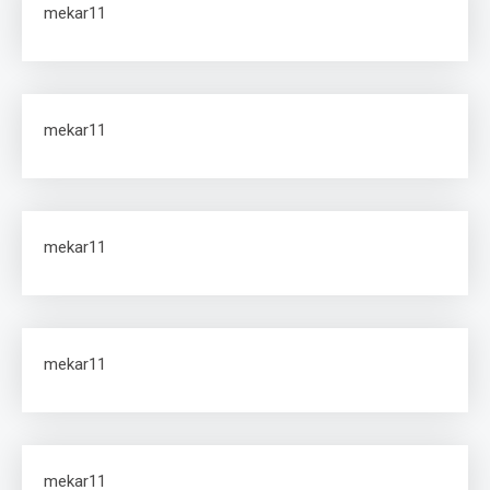
mekar11
mekar11
mekar11
mekar11
mekar11