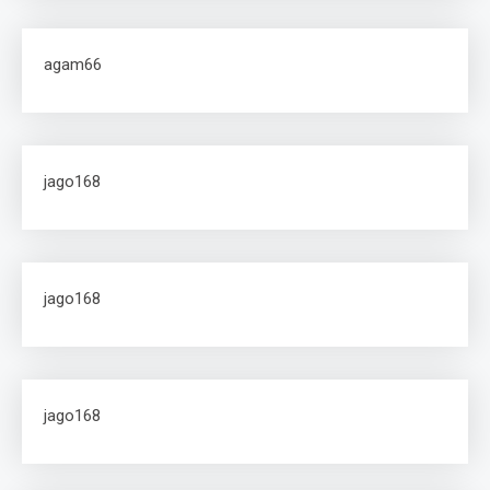
agam66
jago168
jago168
jago168