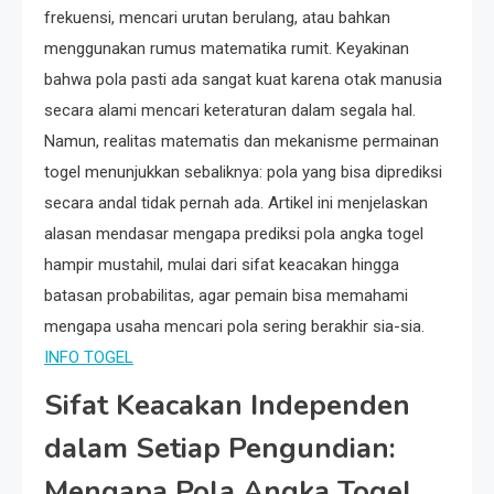
frekuensi, mencari urutan berulang, atau bahkan
menggunakan rumus matematika rumit. Keyakinan
bahwa pola pasti ada sangat kuat karena otak manusia
secara alami mencari keteraturan dalam segala hal.
Namun, realitas matematis dan mekanisme permainan
togel menunjukkan sebaliknya: pola yang bisa diprediksi
secara andal tidak pernah ada. Artikel ini menjelaskan
alasan mendasar mengapa prediksi pola angka togel
hampir mustahil, mulai dari sifat keacakan hingga
batasan probabilitas, agar pemain bisa memahami
mengapa usaha mencari pola sering berakhir sia-sia.
INFO TOGEL
Sifat Keacakan Independen
dalam Setiap Pengundian:
Mengapa Pola Angka Togel