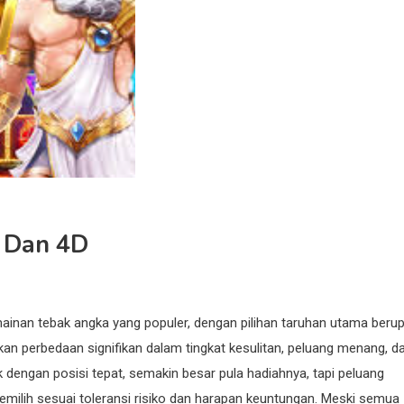
, Dan 4D
ainan tebak angka yang populer, dengan pilihan taruhan utama beru
rkan perbedaan signifikan dalam tingkat kesulitan, peluang menang, d
k dengan posisi tepat, semakin besar pula hadiahnya, tapi peluang
milih sesuai toleransi risiko dan harapan keuntungan. Meski semua