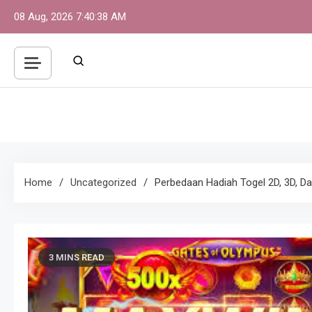
Skip
08 Aug, 2026
7:40:39 AM
to
content
Home
Uncategorized
Perbedaan Hadiah Togel 2D, 3D, D
3 MINS READ