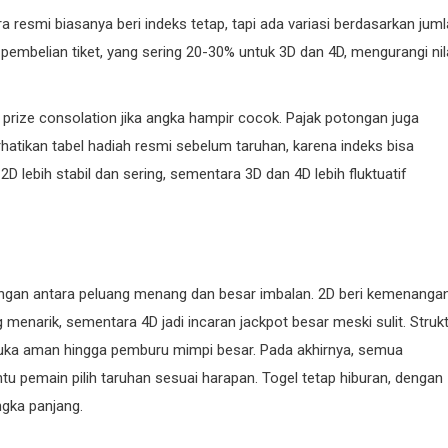
a resmi biasanya beri indeks tetap, tapi ada variasi berdasarkan jum
pembelian tiket, yang sering 20-30% untuk 3D dan 4D, mengurangi nil
prize consolation jika angka hampir cocok. Pajak potongan juga
hatikan tabel hadiah resmi sebelum taruhan, karena indeks bisa
2D lebih stabil dan sering, sementara 3D dan 4D lebih fluktuatif
bangan antara peluang menang dan besar imbalan. 2D beri kemenanga
menarik, sementara 4D jadi incaran jackpot besar meski sulit. Struk
ng suka aman hingga pemburu mimpi besar. Pada akhirnya, semua
u pemain pilih taruhan sesuai harapan. Togel tetap hiburan, dengan
ngka panjang.