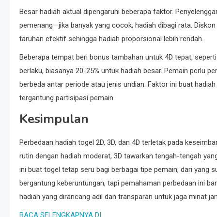
Besar hadiah aktual dipengaruhi beberapa faktor. Penyelenggar
pemenang—jika banyak yang cocok, hadiah dibagi rata. Diskon 
taruhan efektif sehingga hadiah proporsional lebih rendah.
Beberapa tempat beri bonus tambahan untuk 4D tepat, seperti 
berlaku, biasanya 20-25% untuk hadiah besar. Pemain perlu per
berbeda antar periode atau jenis undian. Faktor ini buat hadiah 
tergantung partisipasi pemain.
Kesimpulan
Perbedaan hadiah togel 2D, 3D, dan 4D terletak pada keseim
rutin dengan hadiah moderat, 3D tawarkan tengah-tengah yang 
ini buat togel tetap seru bagi berbagai tipe pemain, dari ya
bergantung keberuntungan, tapi pemahaman perbedaan ini bant
hadiah yang dirancang adil dan transparan untuk jaga minat ja
BACA SELENGKAPNYA DI…