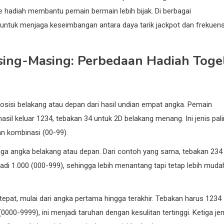
adiah membantu pemain bermain lebih bijak. Di berbagai
g untuk menjaga keseimbangan antara daya tarik jackpot dan frekuens
sing-Masing: Perbedaan Hadiah Toge
osisi belakang atau depan dari hasil undian empat angka. Pemain
sil keluar 1234, tebakan 34 untuk 2D belakang menang. Ini jenis pal
n kombinasi (00-99).
 tiga angka belakang atau depan. Dari contoh yang sama, tebakan 234
i 1.000 (000-999), sehingga lebih menantang tapi tetap lebih muda
epat, mulai dari angka pertama hingga terakhir. Tebakan harus 1234
0-9999), ini menjadi taruhan dengan kesulitan tertinggi. Ketiga jen