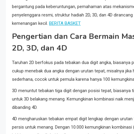
bergantung pada keberuntungan, pemahaman atas mekanisme h
penyelenggara resmi, struktur hadiah 2D, 3D, dan 4D dirancan
kemenangan kecil.
BERITA BASKET
Pengertian dan Cara Bermain Ma
2D, 3D, dan 4D
Taruhan 2D berfokus pada tebakan dua digit angka, biasanya p
cukup menebak dua angka dengan urutan tepat, misalnya jika ha
sederhana, cocok untuk pemula karena hanya 100 kemungkina
3D menuntut tebakan tiga digit dengan posisi tepat, biasanya
untuk 3D belakang menang. Kemungkinan kombinasi naik menjad
dibanding 4D.
4D mengharuskan tebakan empat digit lengkap dengan urutan t
persis untuk menang. Dengan 10.000 kemungkinan kombinasi (000