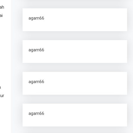
lah
ai
agam66
agam66
agam66
n
tur
agam66