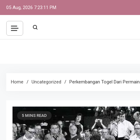
Skip
05 Aug, 2026
7:23:12 PM
to
content
Home
Uncategorized
Perkembangan Togel Dari Permain
5 MINS READ