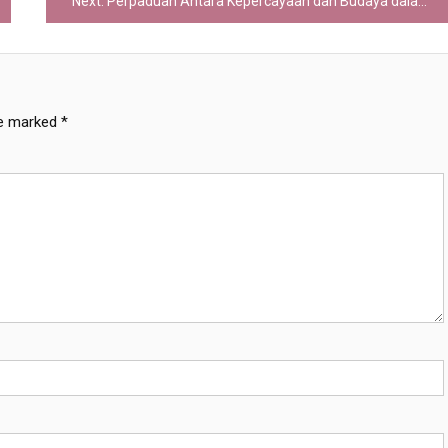
Next:
Perpaduan Antara Kepercayaan dan Budaya dalam Dunia Togel
re marked
*