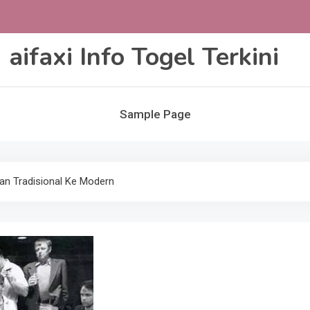
aifaxi Info Togel Terkini
Sample Page
an Tradisional Ke Modern