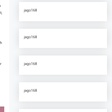
n
jago168
t,
jago168
ah
r
jago168
jago168