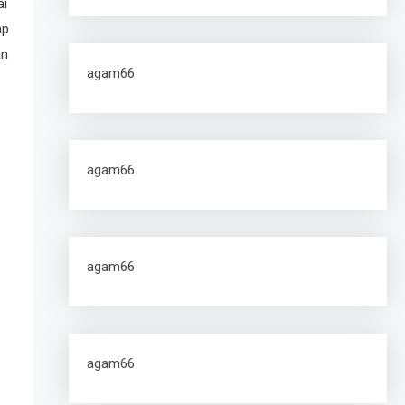
ai
ap
an
agam66
agam66
agam66
agam66