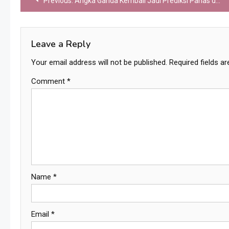
Previous:
Angka Ganda Kembali Jadi Prediksi Panas di Kalangan Togel
navigation
Leave a Reply
Your email address will not be published.
Required fields a
Comment
*
Name
*
Email
*