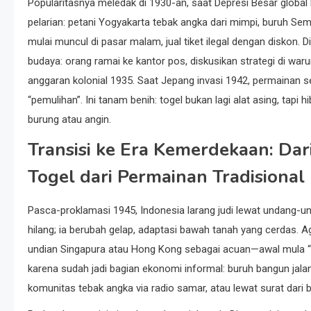
Popularitasnya meledak di 1930-an, saat Depresi Besar global 
pelarian: petani Yogyakarta tebak angka dari mimpi, buruh Sem
mulai muncul di pasar malam, jual tiket ilegal dengan diskon. Di
budaya: orang ramai ke kantor pos, diskusikan strategi di waru
anggaran kolonial 1935. Saat Jepang invasi 1942, permainan se
“pemulihan”. Ini tanam benih: togel bukan lagi alat asing, tapi 
burung atau angin.
Transisi ke Era Kemerdekaan: Da
Togel dari Permainan Tradisional
Pasca-proklamasi 1945, Indonesia larang judi lewat undang-und
hilang; ia berubah gelap, adaptasi bawah tanah yang cerdas. A
undian Singapura atau Hong Kong sebagai acuan—awal mula “to
karena sudah jadi bagian ekonomi informal: buruh bangun jalan
komunitas tebak angka via radio samar, atau lewat surat dari b