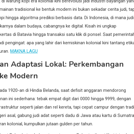
i warung kopi era kolonial kini berevolusi jadi industri bayangan yan
mainan tradisional ke bentuk modern ini bukan sekadar cerita judi, tap
 hingga algoritma prediksi berbasis data. Di Indonesia, di mana judi
akarnya dalam budaya, cabangnya ke digital. Kisah ini ungkap
ertas di Batavia hingga transaksi satu klik di ponsel. Saat pemerinta
adi pengingat: apa yang lahir dari kemiskinan kolonial kini tantang etik
curan.
MAKNA LAGU
 dan Adaptasi Lokal: Perkembangan
 ke Modern
pada 1920-an di Hindia Belanda, saat defisit anggaran mendorong
inan ini sederhana: tebak empat digit dari 0000 hingga 9999, dengan
astruktur seperti jalan dan rel kereta, tapi cepat campur dengan tradi
ri asal, gabung judi adat seperti dadu di Jawa atau kartu di Sumatra
oran kolonial, kumpulkan jutaan gulden per tahun.