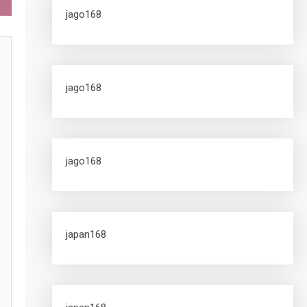
jago168
jago168
jago168
japan168