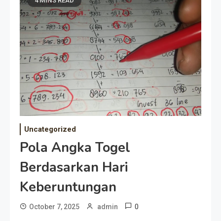
4 MINS READ
Uncategorized
Pola Angka Togel
Berdasarkan Hari
Keberuntungan
0
October 7, 2025
admin