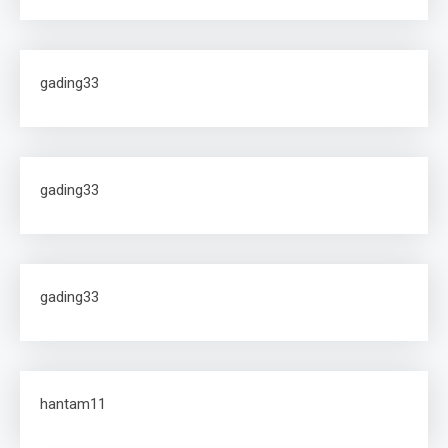
gading33
gading33
gading33
hantam11