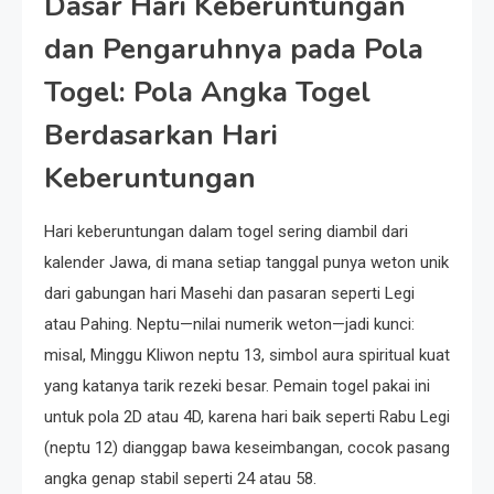
Dasar Hari Keberuntungan
dan Pengaruhnya pada Pola
Togel: Pola Angka Togel
Berdasarkan Hari
Keberuntungan
Hari keberuntungan dalam togel sering diambil dari
kalender Jawa, di mana setiap tanggal punya weton unik
dari gabungan hari Masehi dan pasaran seperti Legi
atau Pahing. Neptu—nilai numerik weton—jadi kunci:
misal, Minggu Kliwon neptu 13, simbol aura spiritual kuat
yang katanya tarik rezeki besar. Pemain togel pakai ini
untuk pola 2D atau 4D, karena hari baik seperti Rabu Legi
(neptu 12) dianggap bawa keseimbangan, cocok pasang
angka genap stabil seperti 24 atau 58.