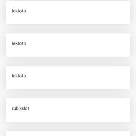
lektoto
lektoto
lektoto
rubikslot