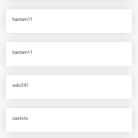
hantam11
hantam11
sido247
sastoto