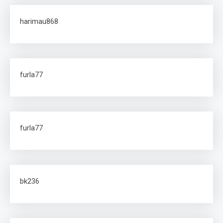
harimau868
furla77
furla77
bk236