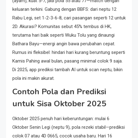
(ayam), kuat 5-7, jadi pola 55 atau 77—match dengan
keluaran terkini. Gabung dengan BBFS: dari neptu 12
Rabu Legi, set 1-2-3-6-8, cari pasangan seperti 12 untuk
2D. Akurasi? Komunitas sebut 45% tembus di HK,
terutama hari baik seperti Wuku Tolu yang dinaungi
Bathara Bayu—energi angin bawa perubahan cepat.
Rumus ini fleksibel: hindari hari kurang beruntung seperti
Kamis Pahing awal bulan, pasang minimal colok 9 saja.
Di 2025, app prediksi tambah AI untuk scan neptu, bikin
pola ini makin akurat.
Contoh Pola dan Prediksi
untuk Sisa Oktober 2025
Oktober 2025 penuh hari keberuntungan: mulai 6
Oktober Senin Legi (neptu 9), pola rezeki stabil—prediksi
colok 07 atau 4D 0665, cocok usaha baru. Hari 16