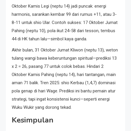
Oktober Kamis Legi (neptu 14) jadi puncak: energi
harmonis, sarankan kembar 99 dari rumus +11, atau 3-
8-11 untuk shio Ular. Contoh sukses: 17 Oktober Jumat
Pahing (neptu 10), pola ikut 24-58 dari tesson, tembus
44 di HK tahun lalu—simbol kaya ganda.
Akhir bulan, 31 Oktober Jumat Kliwon (neptu 13), weton
tulang wangi bawa keberuntungan spiritual—prediksi 13
x 2 = 26, pasang 77 untuk colok bebas. Hindari 2
Oktober Kamis Pahing (neptu 14), hari tantangan, main
aman 71 balik. Tren 2025: shio Kerbau (1,4,7) dominasi
pola genap di hari Wage. Prediksi ini bantu pemain atur
strategi, tapi ingat konsistensi kunci—seperti energi
Wuku Wukir yang dorong tekad.
Kesimpulan