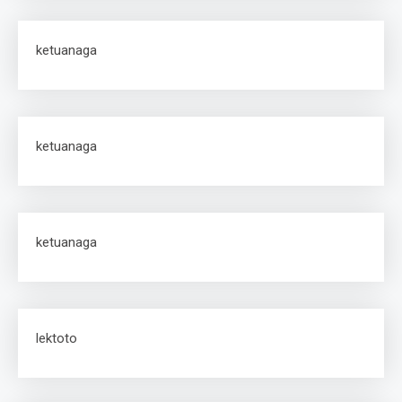
ketuanaga
ketuanaga
ketuanaga
lektoto