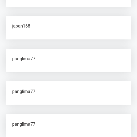
japan168
panglima77
panglima77
panglima77