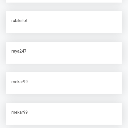
rubikslot
raya247
mekar99
mekar99