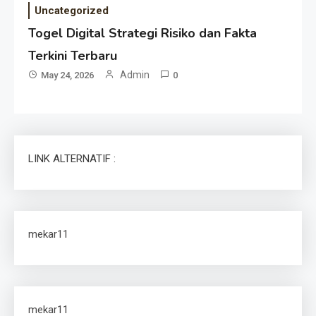
Uncategorized
Togel Digital Strategi Risiko dan Fakta
Terkini Terbaru
Admin
May 24, 2026
0
LINK ALTERNATIF :
mekar11
mekar11