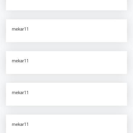
mekar11
mekar11
mekar11
mekar11