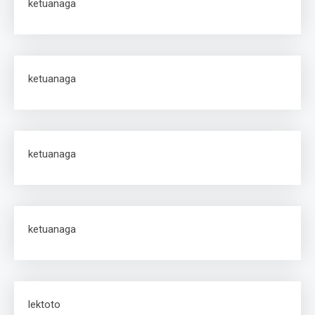
ketuanaga
ketuanaga
ketuanaga
ketuanaga
lektoto