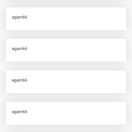
agam66
agam66
agam66
agam66