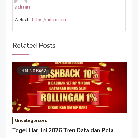
admin
Website
https://aifaxi.com
Related Posts
4 MINS READ
Uncategorized
Togel Hari Ini 2026 Tren Data dan Pola