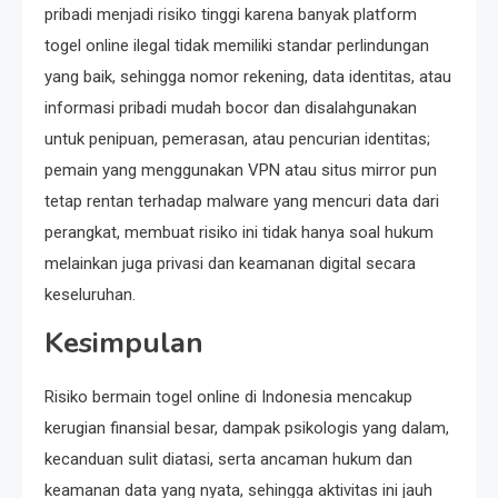
pribadi menjadi risiko tinggi karena banyak platform
togel online ilegal tidak memiliki standar perlindungan
yang baik, sehingga nomor rekening, data identitas, atau
informasi pribadi mudah bocor dan disalahgunakan
untuk penipuan, pemerasan, atau pencurian identitas;
pemain yang menggunakan VPN atau situs mirror pun
tetap rentan terhadap malware yang mencuri data dari
perangkat, membuat risiko ini tidak hanya soal hukum
melainkan juga privasi dan keamanan digital secara
keseluruhan.
Kesimpulan
Risiko bermain togel online di Indonesia mencakup
kerugian finansial besar, dampak psikologis yang dalam,
kecanduan sulit diatasi, serta ancaman hukum dan
keamanan data yang nyata, sehingga aktivitas ini jauh