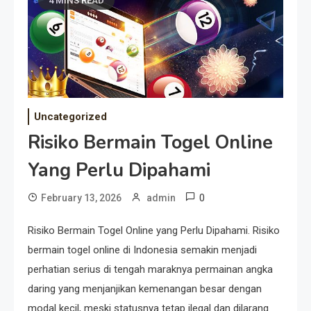
4 MINS READ
Uncategorized
Risiko Bermain Togel Online
Yang Perlu Dipahami
0
February 13, 2026
admin
Risiko Bermain Togel Online yang Perlu Dipahami. Risiko
bermain togel online di Indonesia semakin menjadi
perhatian serius di tengah maraknya permainan angka
daring yang menjanjikan kemenangan besar dengan
modal kecil, meski statusnya tetap ilegal dan dilarang