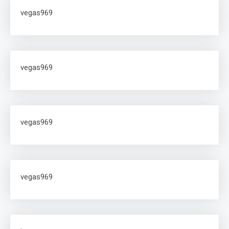
vegas969
vegas969
vegas969
vegas969