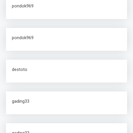
pondok969
pondok969
destoto
gading33
gading33