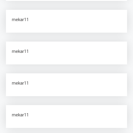
mekar11
mekar11
mekar11
mekar11