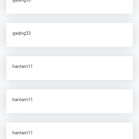
gading33
hantam11
hantam11
hantam11