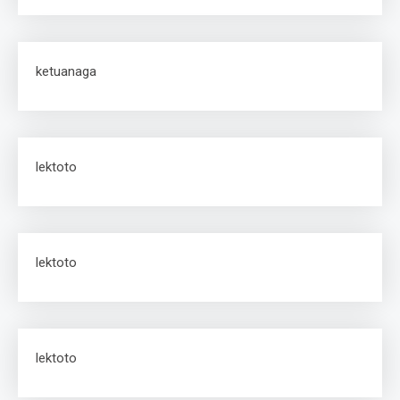
ketuanaga
lektoto
lektoto
lektoto