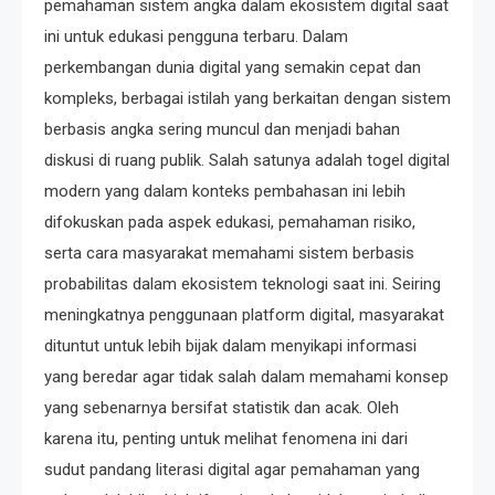
pemahaman sistem angka dalam ekosistem digital saat
ini untuk edukasi pengguna terbaru. Dalam
perkembangan dunia digital yang semakin cepat dan
kompleks, berbagai istilah yang berkaitan dengan sistem
berbasis angka sering muncul dan menjadi bahan
diskusi di ruang publik. Salah satunya adalah togel digital
modern yang dalam konteks pembahasan ini lebih
difokuskan pada aspek edukasi, pemahaman risiko,
serta cara masyarakat memahami sistem berbasis
probabilitas dalam ekosistem teknologi saat ini. Seiring
meningkatnya penggunaan platform digital, masyarakat
dituntut untuk lebih bijak dalam menyikapi informasi
yang beredar agar tidak salah dalam memahami konsep
yang sebenarnya bersifat statistik dan acak. Oleh
karena itu, penting untuk melihat fenomena ini dari
sudut pandang literasi digital agar pemahaman yang