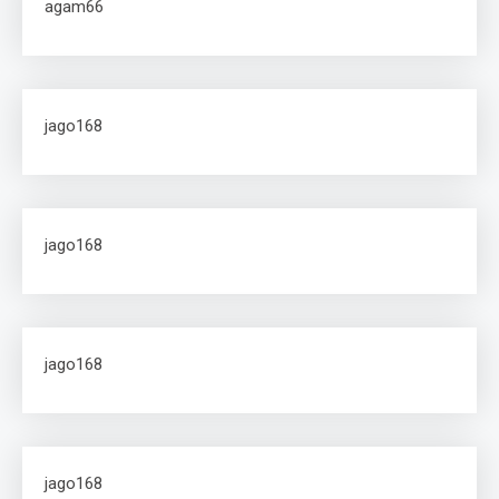
agam66
jago168
jago168
jago168
jago168