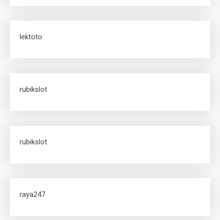
lektoto
rubikslot
rubikslot
raya247