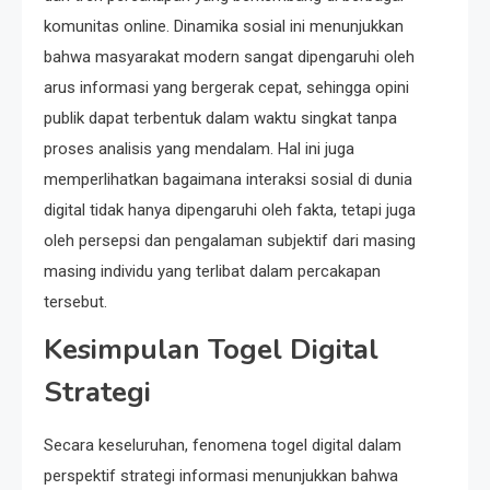
komunitas online. Dinamika sosial ini menunjukkan
bahwa masyarakat modern sangat dipengaruhi oleh
arus informasi yang bergerak cepat, sehingga opini
publik dapat terbentuk dalam waktu singkat tanpa
proses analisis yang mendalam. Hal ini juga
memperlihatkan bagaimana interaksi sosial di dunia
digital tidak hanya dipengaruhi oleh fakta, tetapi juga
oleh persepsi dan pengalaman subjektif dari masing
masing individu yang terlibat dalam percakapan
tersebut.
Kesimpulan Togel Digital
Strategi
Secara keseluruhan, fenomena togel digital dalam
perspektif strategi informasi menunjukkan bahwa