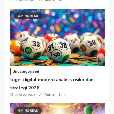
June 29, 2026
0
4 MINS READ
Uncategorized
togel digital modern analisis risiko dan
strategi 2026
Admin
June 22, 2026
0
4 MINS READ