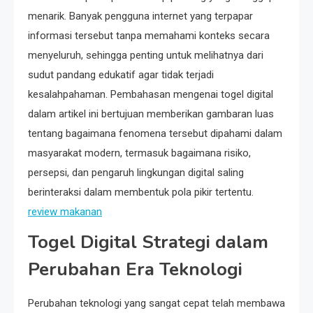
menarik. Banyak pengguna internet yang terpapar
informasi tersebut tanpa memahami konteks secara
menyeluruh, sehingga penting untuk melihatnya dari
sudut pandang edukatif agar tidak terjadi
kesalahpahaman. Pembahasan mengenai togel digital
dalam artikel ini bertujuan memberikan gambaran luas
tentang bagaimana fenomena tersebut dipahami dalam
masyarakat modern, termasuk bagaimana risiko,
persepsi, dan pengaruh lingkungan digital saling
berinteraksi dalam membentuk pola pikir tertentu.
review makanan
Togel Digital Strategi dalam
Perubahan Era Teknologi
Perubahan teknologi yang sangat cepat telah membawa