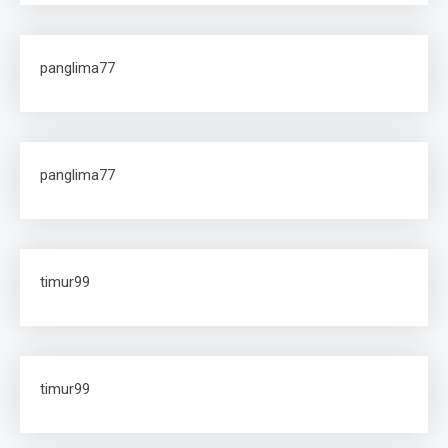
panglima77
panglima77
timur99
timur99