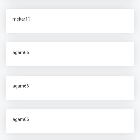
mekar11
agam66
agam66
agam66