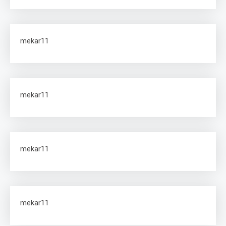
mekar11
mekar11
mekar11
mekar11