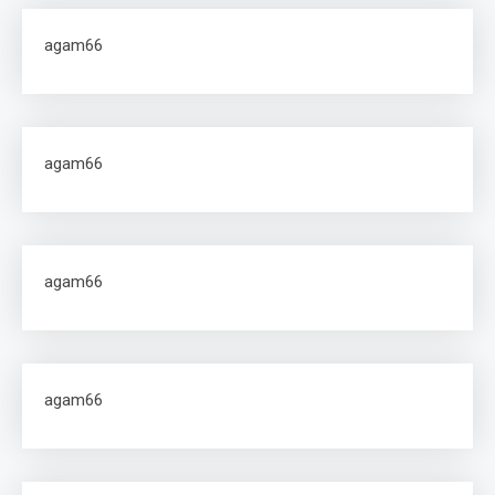
agam66
agam66
agam66
agam66