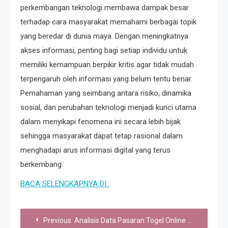
perkembangan teknologi membawa dampak besar
terhadap cara masyarakat memahami berbagai topik
yang beredar di dunia maya. Dengan meningkatnya
akses informasi, penting bagi setiap individu untuk
memiliki kemampuan berpikir kritis agar tidak mudah
terpengaruh oleh informasi yang belum tentu benar.
Pemahaman yang seimbang antara risiko, dinamika
sosial, dan perubahan teknologi menjadi kunci utama
dalam menyikapi fenomena ini secara lebih bijak
sehingga masyarakat dapat tetap rasional dalam
menghadapi arus informasi digital yang terus
berkembang.
BACA SELENGKAPNYA DI..
Post
Previous:
Analisis Data Pasaran Togel Online Mei 2026 Ramai