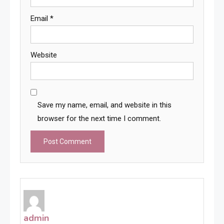
Email
*
Website
Save my name, email, and website in this
browser for the next time I comment.
admin