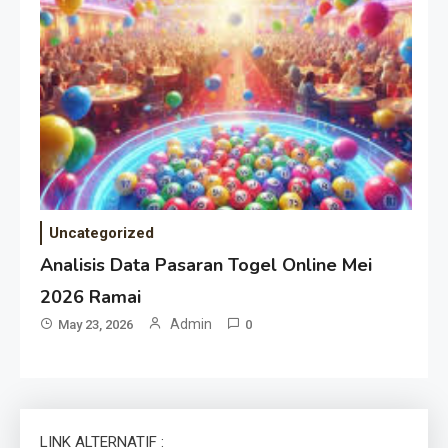
Uncategorized
Analisis Data Pasaran Togel Online Mei
2026 Ramai
Admin
May 23, 2026
0
LINK ALTERNATIF :