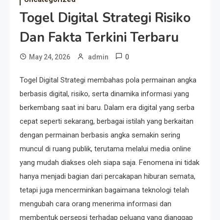
Togel Digital Strategi Risiko
Dan Fakta Terkini Terbaru
0
May 24, 2026
admin
Togel Digital Strategi membahas pola permainan angka
berbasis digital, risiko, serta dinamika informasi yang
berkembang saat ini baru. Dalam era digital yang serba
cepat seperti sekarang, berbagai istilah yang berkaitan
dengan permainan berbasis angka semakin sering
muncul di ruang publik, terutama melalui media online
yang mudah diakses oleh siapa saja. Fenomena ini tidak
hanya menjadi bagian dari percakapan hiburan semata,
tetapi juga mencerminkan bagaimana teknologi telah
mengubah cara orang menerima informasi dan
membentuk persepsi terhadap peluang yang dianggap