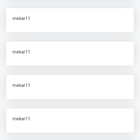
mekar11
mekar11
mekar11
mekar11