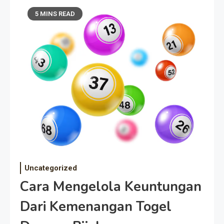
5 MINS READ
Uncategorized
Cara Mengelola Keuntungan
Dari Kemenangan Togel