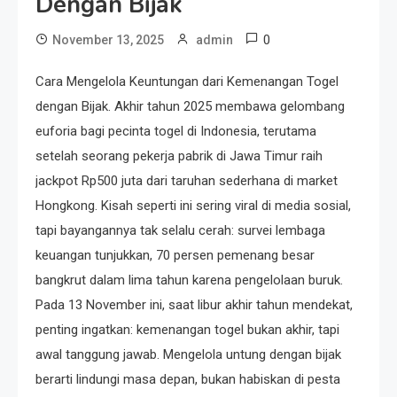
Dengan Bijak
0
November 13, 2025
admin
Cara Mengelola Keuntungan dari Kemenangan Togel
dengan Bijak. Akhir tahun 2025 membawa gelombang
euforia bagi pecinta togel di Indonesia, terutama
setelah seorang pekerja pabrik di Jawa Timur raih
jackpot Rp500 juta dari taruhan sederhana di market
Hongkong. Kisah seperti ini sering viral di media sosial,
tapi bayangannya tak selalu cerah: survei lembaga
keuangan tunjukkan, 70 persen pemenang besar
bangkrut dalam lima tahun karena pengelolaan buruk.
Pada 13 November ini, saat libur akhir tahun mendekat,
penting ingatkan: kemenangan togel bukan akhir, tapi
awal tanggung jawab. Mengelola untung dengan bijak
berarti lindungi masa depan, bukan habiskan di pesta