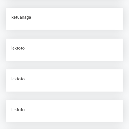
ketuanaga
lektoto
lektoto
lektoto