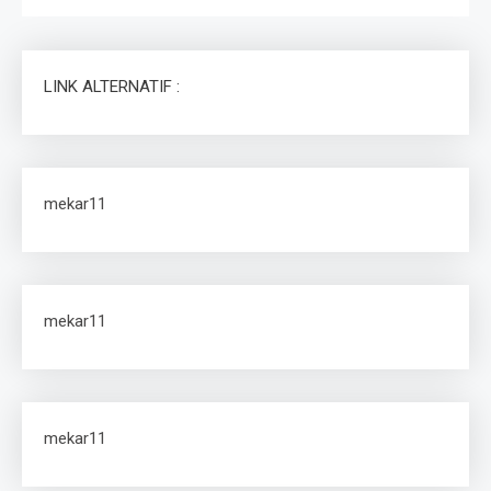
LINK ALTERNATIF :
mekar11
mekar11
mekar11