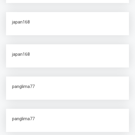
japan168
japan168
panglima77
panglima77