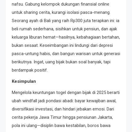
nafsu. Gabung kelompok dukungan finansial online
untuk sharing cerita, kurangi isolasi pasca-menang.
Seorang ayah di Bali yang raih Rp300 juta terapkan ini: ia
beli rumah sederhana, sisihkan untuk pensiun, dan ajak
keluarga liburan hemat—hasilnya, kebahagiaan bertahan,
bukan sesaat. Keseimbangan ini lindungi dari depresi
pasca-untung habis, dan bangun warisan untuk generasi
berikutnya. Ingat, uang bijak bukan soal banyak, tapi
berdampak positif.
Kesimpulan
Mengelola keuntungan togel dengan bijak di 2025 berarti
ubah windfall jadi pondasi abadi: bayar kewajiban awal,
diversifikasi investasi, dan hindari jebakan emosi. Dari
cerita pekerja Jawa Timur hingga pensiunan Jakarta,
pola ini ulang—disiplin bawa kestabilan, boros bawa