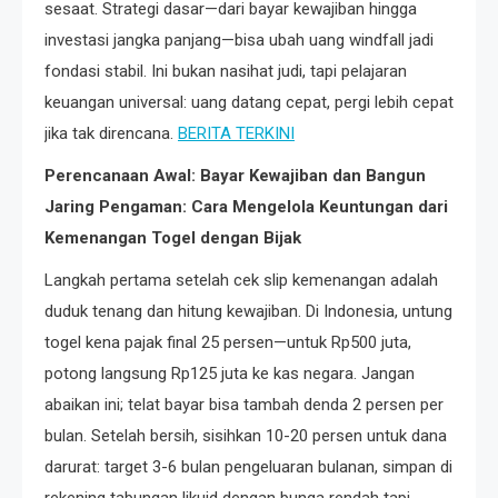
sesaat. Strategi dasar—dari bayar kewajiban hingga
investasi jangka panjang—bisa ubah uang windfall jadi
fondasi stabil. Ini bukan nasihat judi, tapi pelajaran
keuangan universal: uang datang cepat, pergi lebih cepat
jika tak direncana.
BERITA TERKINI
Perencanaan Awal: Bayar Kewajiban dan Bangun
Jaring Pengaman: Cara Mengelola Keuntungan dari
Kemenangan Togel dengan Bijak
Langkah pertama setelah cek slip kemenangan adalah
duduk tenang dan hitung kewajiban. Di Indonesia, untung
togel kena pajak final 25 persen—untuk Rp500 juta,
potong langsung Rp125 juta ke kas negara. Jangan
abaikan ini; telat bayar bisa tambah denda 2 persen per
bulan. Setelah bersih, sisihkan 10-20 persen untuk dana
darurat: target 3-6 bulan pengeluaran bulanan, simpan di
rekening tabungan likuid dengan bunga rendah tapi