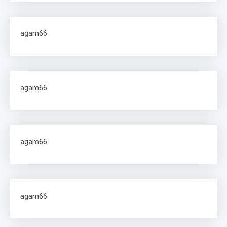
agam66
agam66
agam66
agam66