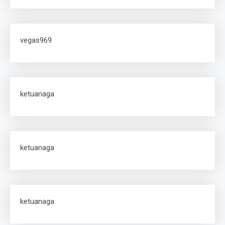
vegas969
ketuanaga
ketuanaga
ketuanaga