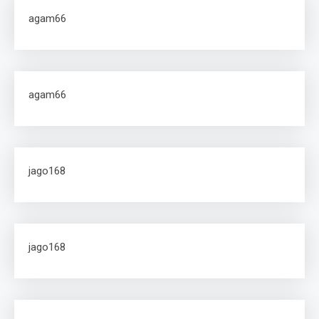
agam66
agam66
jago168
jago168