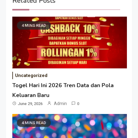
Related Posts
4 MINS READ
Uncategorized
Togel Hari Ini 2026 Tren Data dan Pola
Keluaran Baru
Admin
June 29, 2026
0
4 MINS READ