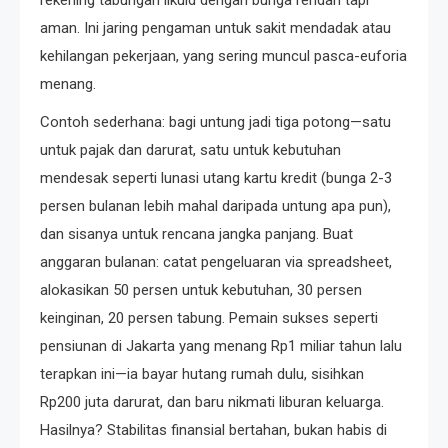
aman. Ini jaring pengaman untuk sakit mendadak atau
kehilangan pekerjaan, yang sering muncul pasca-euforia
menang.
Contoh sederhana: bagi untung jadi tiga potong—satu
untuk pajak dan darurat, satu untuk kebutuhan
mendesak seperti lunasi utang kartu kredit (bunga 2-3
persen bulanan lebih mahal daripada untung apa pun),
dan sisanya untuk rencana jangka panjang. Buat
anggaran bulanan: catat pengeluaran via spreadsheet,
alokasikan 50 persen untuk kebutuhan, 30 persen
keinginan, 20 persen tabung. Pemain sukses seperti
pensiunan di Jakarta yang menang Rp1 miliar tahun lalu
terapkan ini—ia bayar hutang rumah dulu, sisihkan
Rp200 juta darurat, dan baru nikmati liburan keluarga.
Hasilnya? Stabilitas finansial bertahan, bukan habis di