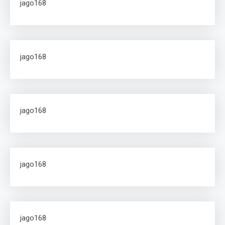
jago168
jago168
jago168
jago168
jago168