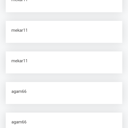
mekar11
mekar11
agam66
agam66