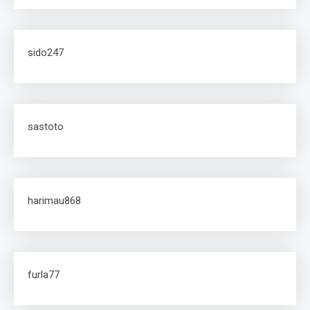
sido247
sastoto
harimau868
furla77