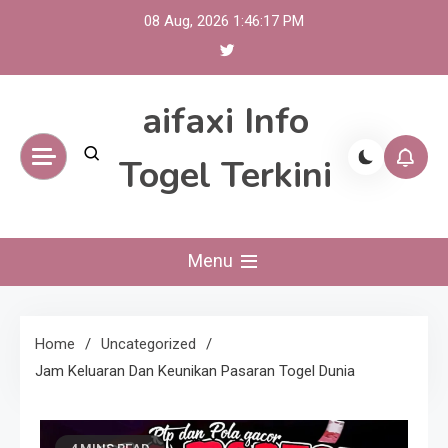
Skip
08 Aug, 2026
1:46:18 PM
to
content
aifaxi Info
Togel Terkini
Menu
Home
Uncategorized
Jam Keluaran Dan Keunikan Pasaran Togel Dunia