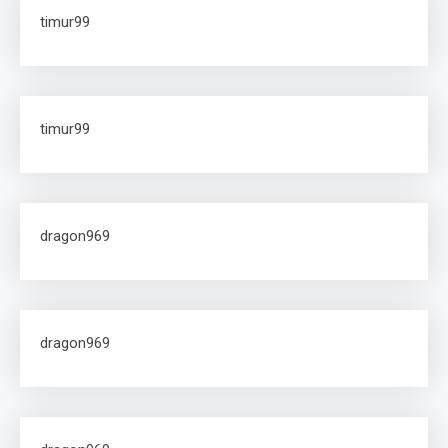
timur99
timur99
dragon969
dragon969