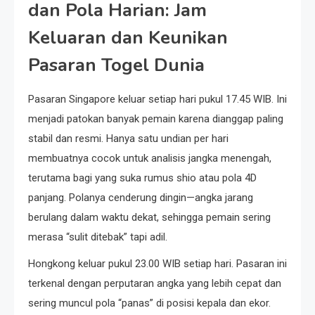
dan Pola Harian: Jam
Keluaran dan Keunikan
Pasaran Togel Dunia
Pasaran Singapore keluar setiap hari pukul 17.45 WIB. Ini
menjadi patokan banyak pemain karena dianggap paling
stabil dan resmi. Hanya satu undian per hari
membuatnya cocok untuk analisis jangka menengah,
terutama bagi yang suka rumus shio atau pola 4D
panjang. Polanya cenderung dingin—angka jarang
berulang dalam waktu dekat, sehingga pemain sering
merasa “sulit ditebak” tapi adil.
Hongkong keluar pukul 23.00 WIB setiap hari. Pasaran ini
terkenal dengan perputaran angka yang lebih cepat dan
sering muncul pola “panas” di posisi kepala dan ekor.