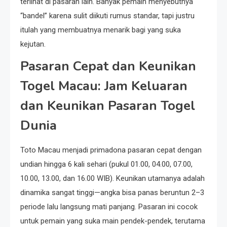
terlihat di pasaran lain. Banyak pemain menyebutnya
“bandel” karena sulit diikuti rumus standar, tapi justru
itulah yang membuatnya menarik bagi yang suka
kejutan.
Pasaran Cepat dan Keunikan
Togel Macau: Jam Keluaran
dan Keunikan Pasaran Togel
Dunia
Toto Macau menjadi primadona pasaran cepat dengan
undian hingga 6 kali sehari (pukul 01.00, 04.00, 07.00,
10.00, 13.00, dan 16.00 WIB). Keunikan utamanya adalah
dinamika sangat tinggi—angka bisa panas beruntun 2–3
periode lalu langsung mati panjang. Pasaran ini cocok
untuk pemain yang suka main pendek-pendek, terutama