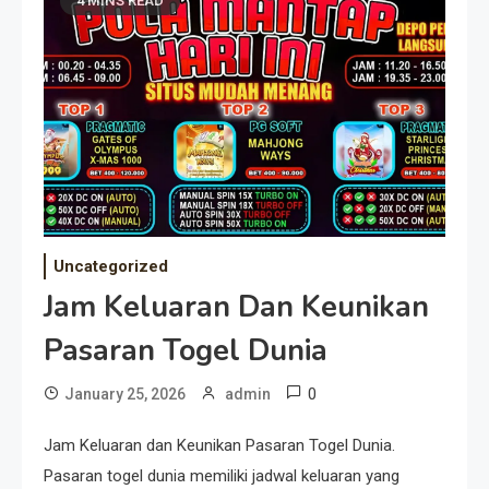
4 MINS READ
Uncategorized
Jam Keluaran Dan Keunikan
Pasaran Togel Dunia
0
January 25, 2026
admin
Jam Keluaran dan Keunikan Pasaran Togel Dunia.
Pasaran togel dunia memiliki jadwal keluaran yang