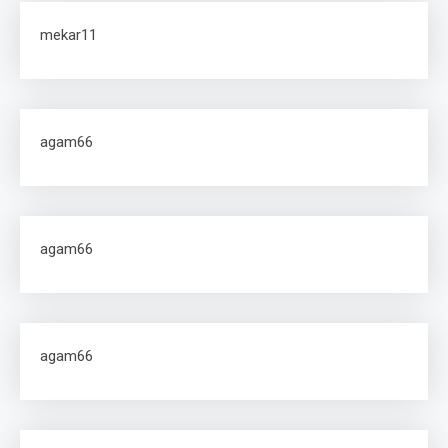
mekar11
agam66
agam66
agam66