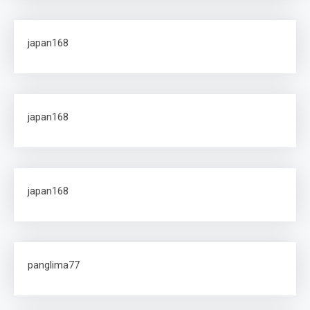
japan168
japan168
japan168
panglima77