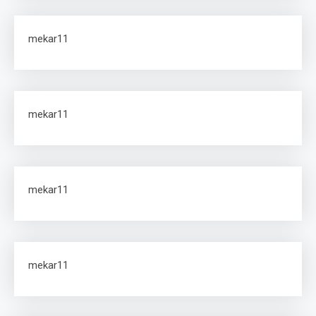
mekar11
mekar11
mekar11
mekar11