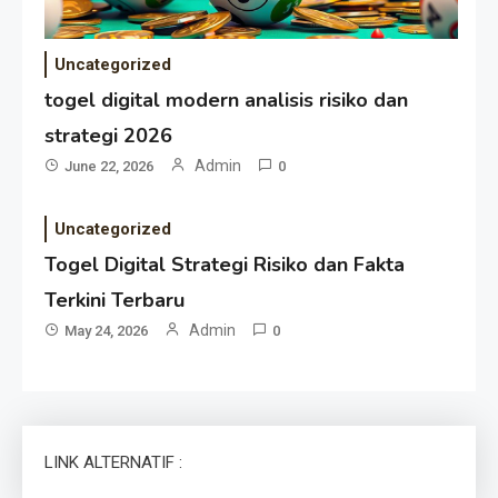
Uncategorized
togel digital modern analisis risiko dan
strategi 2026
Admin
June 22, 2026
0
Uncategorized
Togel Digital Strategi Risiko dan Fakta
Terkini Terbaru
Admin
May 24, 2026
0
LINK ALTERNATIF :