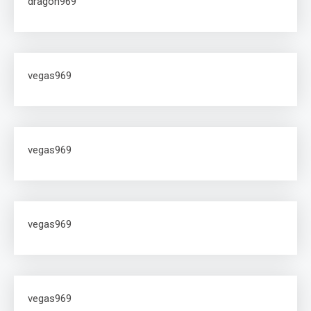
dragon969
vegas969
vegas969
vegas969
vegas969