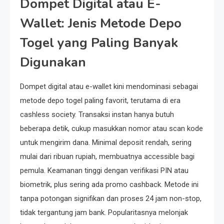
Dompet Digital atau E-
Wallet: Jenis Metode Depo
Togel yang Paling Banyak
Digunakan
Dompet digital atau e-wallet kini mendominasi sebagai
metode depo togel paling favorit, terutama di era
cashless society. Transaksi instan hanya butuh
beberapa detik, cukup masukkan nomor atau scan kode
untuk mengirim dana. Minimal deposit rendah, sering
mulai dari ribuan rupiah, membuatnya accessible bagi
pemula. Keamanan tinggi dengan verifikasi PIN atau
biometrik, plus sering ada promo cashback. Metode ini
tanpa potongan signifikan dan proses 24 jam non-stop,
tidak tergantung jam bank. Popularitasnya melonjak