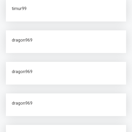
timur99
dragon969
dragon969
dragon969