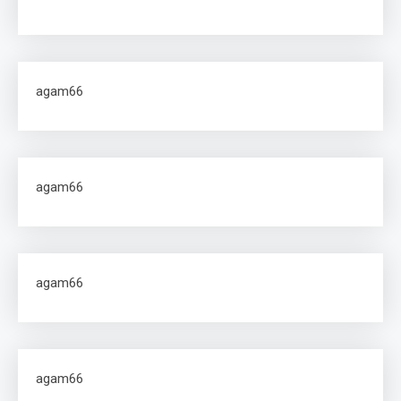
agam66
agam66
agam66
agam66