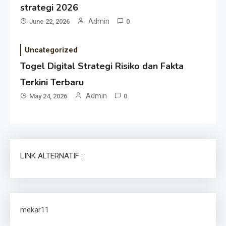
strategi 2026
Admin
June 22, 2026
0
Uncategorized
Togel Digital Strategi Risiko dan Fakta
Terkini Terbaru
Admin
May 24, 2026
0
LINK ALTERNATIF :
mekar11