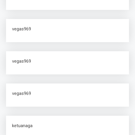
vegas969
vegas969
vegas969
ketuanaga