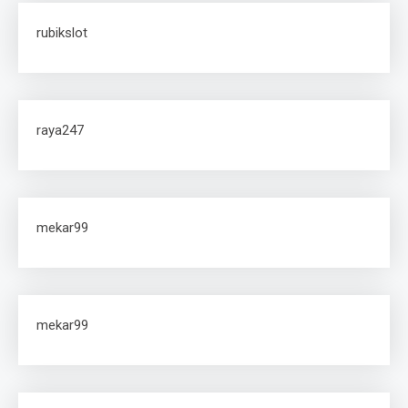
rubikslot
raya247
mekar99
mekar99