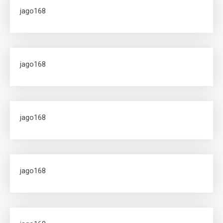
jago168
jago168
jago168
jago168