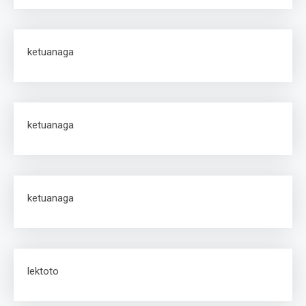
ketuanaga
ketuanaga
ketuanaga
lektoto