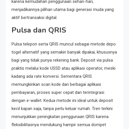
karena kemudahan penggunaan sehari-hari,
menjadikannya pilihan utama bagi generasi muda yang
aktif bertransaksi digital.
Pulsa dan QRIS
Pulsa telepon serta QRIS muncul sebagai metode depo
togel alternatif yang semakin banyak dipakai, khususnya
bagi yang tidak punya rekening bank. Deposit via pulsa
praktis melalui kode USSD atau aplikasi operator, meski
kadang ada rate konversi. Sementara QRIS
memungkinkan scan kode dari berbagai aplikasi
pembayaran, proses super cepat dan terintegrasi
dengan e-wallet. Kedua metode ini ideal untuk deposit
kecil kapan saja, tanpa perlu keluar rumah. Tren terkini
menunjukkan peningkatan penggunaan QRIS karena
fleksibilitasnya mendukung hampir semua dompet