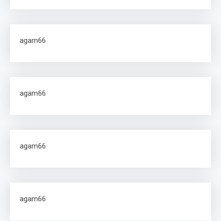
agam66
agam66
agam66
agam66