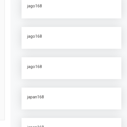
jago168
jago168
jago168
japan168