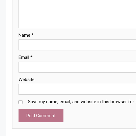
Name
*
Email
*
Website
Save my name, email, and website in this browser for