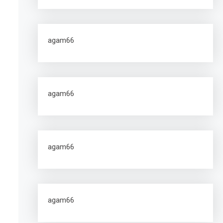
agam66
agam66
agam66
agam66