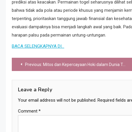
prediksi atas keacakan. Permainan togel seharusnya dilihat 
bahwa tidak ada pola atau periode khusus yang menjamin keme
terpenting, prioritaskan tanggung jawab finansial dan kesehata
evaluasi dampaknya bisa menjadi langkah awal yang baik. Pada 
harapan palsu pada permainan untung-untungan.
BACA SELENGKAPNYA DI…
Post
Previous:
Mitos dan Kepercayaan Hoki dalam Dunia Togel
navigation
Leave a Reply
Your email address will not be published.
Required fields a
Comment
*