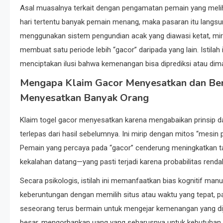
Asal muasalnya terkait dengan pengamatan pemain yang meliha
hari tertentu banyak pemain menang, maka pasaran itu langsun
menggunakan sistem pengundian acak yang diawasi ketat, miri
membuat satu periode lebih “gacor” daripada yang lain. Istilah
menciptakan ilusi bahwa kemenangan bisa diprediksi atau dima
Mengapa Klaim Gacor Menyesatkan dan Ber
Menyesatkan Banyak Orang
Klaim togel gacor menyesatkan karena mengabaikan prinsip da
terlepas dari hasil sebelumnya. Ini mirip dengan mitos “mesin
Pemain yang percaya pada “gacor” cenderung meningkatkan tar
kekalahan datang—yang pasti terjadi karena probabilitas renda
Secara psikologis, istilah ini memanfaatkan bias kognitif manu
keberuntungan dengan memilih situs atau waktu yang tepat, pa
seseorang terus bermain untuk mengejar kemenangan yang dijan
besar, mengorbankan uang yang seharusnya untuk kebutuhan seh