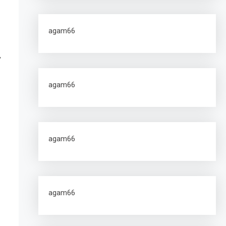
agam66
,
agam66
agam66
agam66