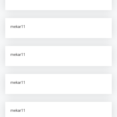
mekar11
mekar11
mekar11
mekar11