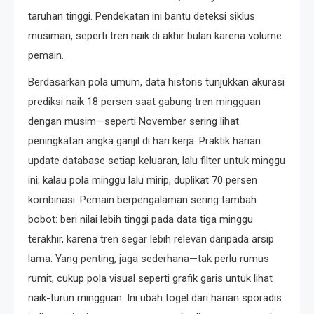
taruhan tinggi. Pendekatan ini bantu deteksi siklus
musiman, seperti tren naik di akhir bulan karena volume
pemain.
Berdasarkan pola umum, data historis tunjukkan akurasi
prediksi naik 18 persen saat gabung tren mingguan
dengan musim—seperti November sering lihat
peningkatan angka ganjil di hari kerja. Praktik harian:
update database setiap keluaran, lalu filter untuk minggu
ini; kalau pola minggu lalu mirip, duplikat 70 persen
kombinasi. Pemain berpengalaman sering tambah
bobot: beri nilai lebih tinggi pada data tiga minggu
terakhir, karena tren segar lebih relevan daripada arsip
lama. Yang penting, jaga sederhana—tak perlu rumus
rumit, cukup pola visual seperti grafik garis untuk lihat
naik-turun mingguan. Ini ubah togel dari harian sporadis