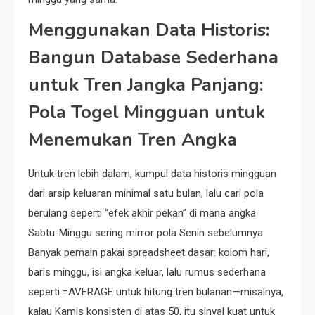
Menggunakan Data Historis:
Bangun Database Sederhana
untuk Tren Jangka Panjang:
Pola Togel Mingguan untuk
Menemukan Tren Angka
Untuk tren lebih dalam, kumpul data historis mingguan
dari arsip keluaran minimal satu bulan, lalu cari pola
berulang seperti “efek akhir pekan” di mana angka
Sabtu-Minggu sering mirror pola Senin sebelumnya.
Banyak pemain pakai spreadsheet dasar: kolom hari,
baris minggu, isi angka keluar, lalu rumus sederhana
seperti =AVERAGE untuk hitung tren bulanan—misalnya,
kalau Kamis konsisten di atas 50, itu sinyal kuat untuk