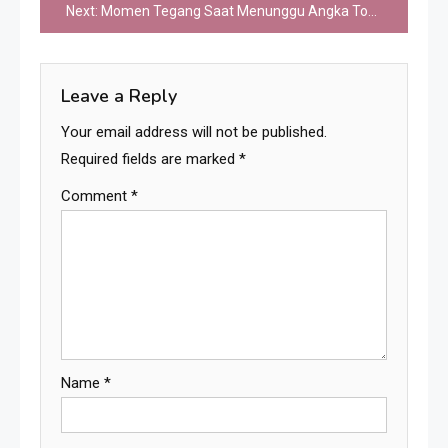
Next:
Momen Tegang Saat Menunggu Angka Togel Hampir Sama
Leave a Reply
Your email address will not be published.
Required fields are marked
*
Comment
*
Name
*