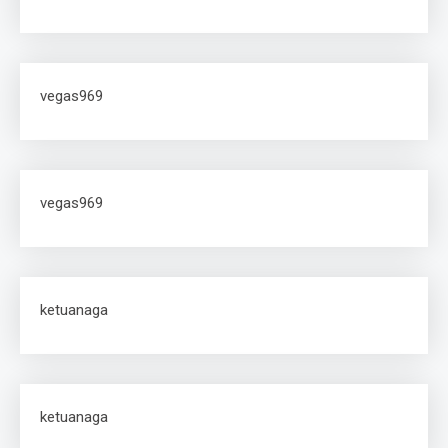
vegas969
vegas969
ketuanaga
ketuanaga