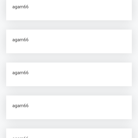
agam66
agam66
agam66
agam66