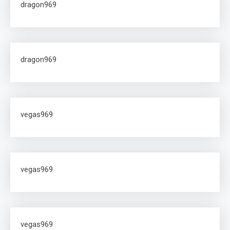
dragon969
dragon969
vegas969
vegas969
vegas969