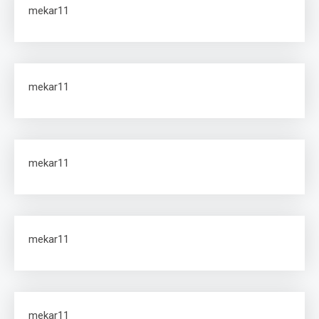
mekar11
mekar11
mekar11
mekar11
mekar11