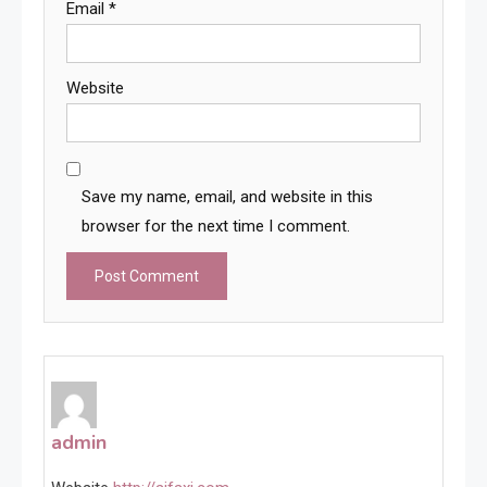
Email
*
Website
Save my name, email, and website in this
browser for the next time I comment.
admin