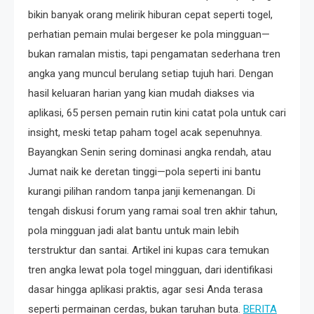
bikin banyak orang melirik hiburan cepat seperti togel,
perhatian pemain mulai bergeser ke pola mingguan—
bukan ramalan mistis, tapi pengamatan sederhana tren
angka yang muncul berulang setiap tujuh hari. Dengan
hasil keluaran harian yang kian mudah diakses via
aplikasi, 65 persen pemain rutin kini catat pola untuk cari
insight, meski tetap paham togel acak sepenuhnya.
Bayangkan Senin sering dominasi angka rendah, atau
Jumat naik ke deretan tinggi—pola seperti ini bantu
kurangi pilihan random tanpa janji kemenangan. Di
tengah diskusi forum yang ramai soal tren akhir tahun,
pola mingguan jadi alat bantu untuk main lebih
terstruktur dan santai. Artikel ini kupas cara temukan
tren angka lewat pola togel mingguan, dari identifikasi
dasar hingga aplikasi praktis, agar sesi Anda terasa
seperti permainan cerdas, bukan taruhan buta.
BERITA