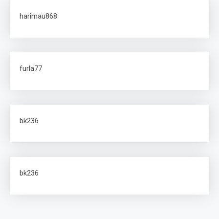
harimau868
furla77
bk236
bk236