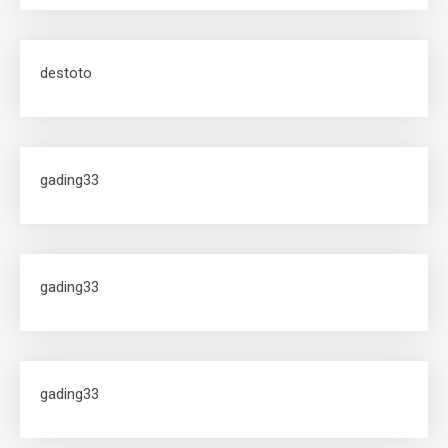
destoto
gading33
gading33
gading33