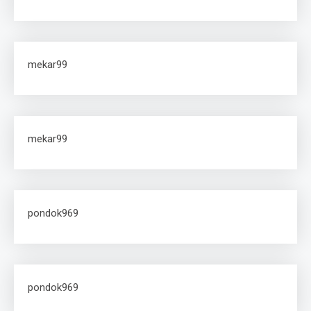
mekar99
mekar99
pondok969
pondok969