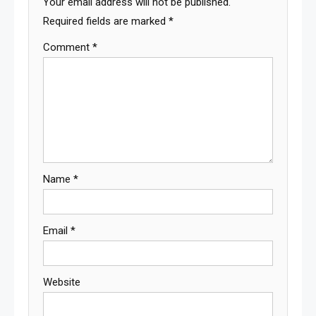
Your email address will not be published.
Required fields are marked
*
Comment
*
Name
*
Email
*
Website