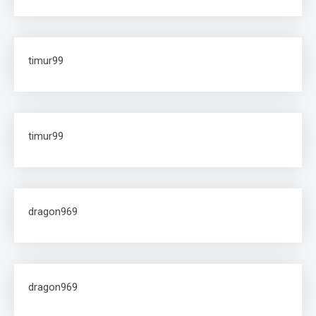
timur99
timur99
dragon969
dragon969