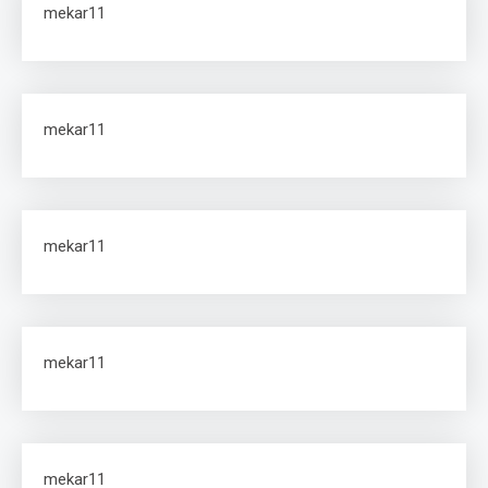
mekar11
mekar11
mekar11
mekar11
mekar11