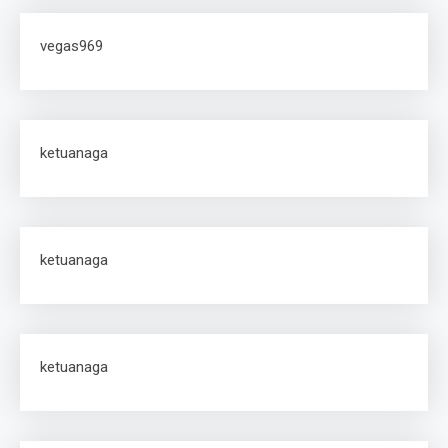
vegas969
ketuanaga
ketuanaga
ketuanaga