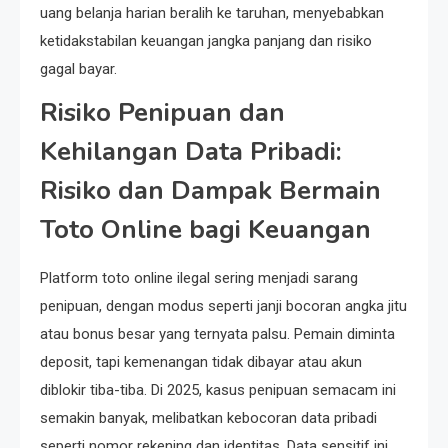
uang belanja harian beralih ke taruhan, menyebabkan
ketidakstabilan keuangan jangka panjang dan risiko
gagal bayar.
Risiko Penipuan dan
Kehilangan Data Pribadi:
Risiko dan Dampak Bermain
Toto Online bagi Keuangan
Platform toto online ilegal sering menjadi sarang
penipuan, dengan modus seperti janji bocoran angka jitu
atau bonus besar yang ternyata palsu. Pemain diminta
deposit, tapi kemenangan tidak dibayar atau akun
diblokir tiba-tiba. Di 2025, kasus penipuan semacam ini
semakin banyak, melibatkan kebocoran data pribadi
seperti nomor rekening dan identitas. Data sensitif ini