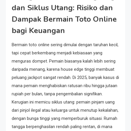
dan Siklus Utang: Risiko dan
Dampak Bermain Toto Online
bagi Keuangan
Bermain toto online sering dimulai dengan taruhan kecil,
tapi cepat berkembang menjadi kebiasaan yang
menguras dompet. Pemain biasanya kalah lebih sering
daripada menang, karena house edge tinggi membuat
peluang jackpot sangat rendah. Di 2025, banyak kasus di
mana pemain menghabiskan ratusan ribu hingga jutaan
rupiah per bulan, tanpa pengembalian signifikan.
Kerugian ini memicu siklus utang: pemain pinjam uang
dari pinjol ilegal atau keluarga untuk menutup kekalahan,
dengan bunga tinggi yang memperburuk situasi. Rumah
tangga berpenghasilan rendah paling rentan, di mana