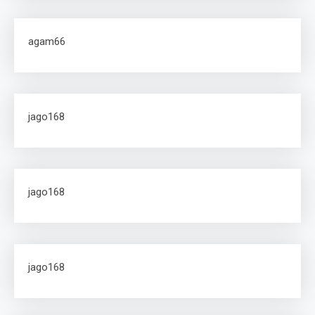
agam66
jago168
jago168
jago168