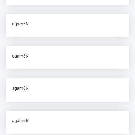
agam66
agam66
agam66
agam66