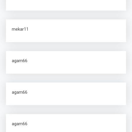
mekar11
agam66
agam66
agam66