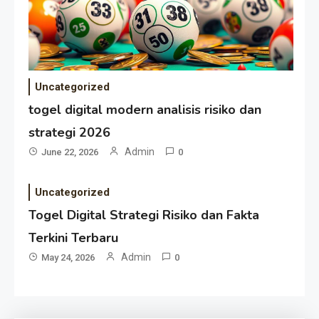
Uncategorized
togel digital modern analisis risiko dan
strategi 2026
Admin
June 22, 2026
0
Uncategorized
Togel Digital Strategi Risiko dan Fakta
Terkini Terbaru
Admin
May 24, 2026
0