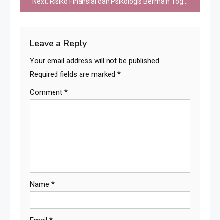
Next:
Risiko Finansial dan Psikologis Bermain Togel Online
Leave a Reply
Your email address will not be published.
Required fields are marked
*
Comment
*
Name
*