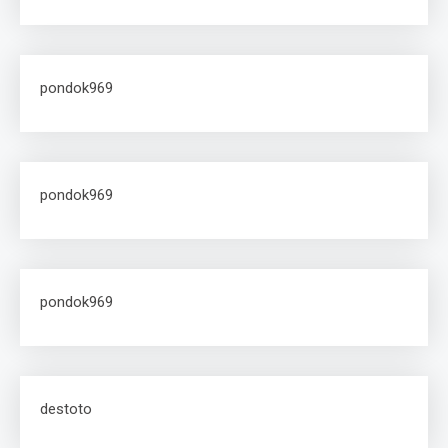
pondok969
pondok969
pondok969
destoto