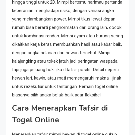
hingga tinggi untuk 2D. Mimpi bertemu harimau pertanda
keberanian menghadapi risiko, dengan variasi angka
yang melambangkan power. Mimpi tikus lewat depan
rumah bisa berarti penghormatan dari orang lain, cocok
untuk kombinasi rendah. Mimpi ayam atau burung sering
dikaitkan kerja keras membuahkan hasil atau kabar baik,
dengan angka pelarian dari hewan tersebut. Mimpi
kalajengking atau tokek jatuh jadi peringatan waspada,
tapi juga peluang hoki jika ditafsir positif. Detail seperti
hewan lari, kawin, atau mati memengaruhi makna—jinak
untuk rezeki, liar untuk tantangan. Pemain togel online
biasanya pilih angka bolak-balik agar fleksibel.
Cara Menerapkan Tafsir di
Togel Online
Menerapkan tafsir mimpi hewan di togel online cukup