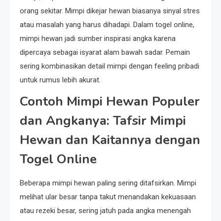
orang sekitar. Mimpi dikejar hewan biasanya sinyal stres
atau masalah yang harus dihadapi. Dalam togel online,
mimpi hewan jadi sumber inspirasi angka karena
dipercaya sebagai isyarat alam bawah sadar. Pemain
sering kombinasikan detail mimpi dengan feeling pribadi
untuk rumus lebih akurat.
Contoh Mimpi Hewan Populer
dan Angkanya: Tafsir Mimpi
Hewan dan Kaitannya dengan
Togel Online
Beberapa mimpi hewan paling sering ditafsirkan. Mimpi
melihat ular besar tanpa takut menandakan kekuasaan
atau rezeki besar, sering jatuh pada angka menengah