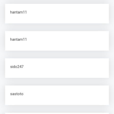
hantam11
hantam11
sido247
sastoto