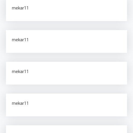
mekar11
mekar11
mekar11
mekar11