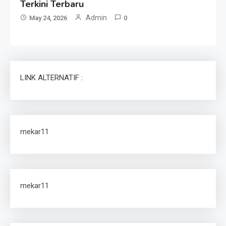
Terkini Terbaru
Admin
May 24, 2026
0
LINK ALTERNATIF :
mekar11
mekar11