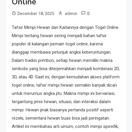
Online
0
December 18, 2025
admin
Tafsir Mimpi Hewan dan Kaitannya dengan Togel Online.
Mimpi tentang hewan sering menjadi bahan tafsir
populer di kalangan pemain togel online, karena
dianggap membawa petunjuk angka keberuntungan.
Dalam tradisi primbon, setiap hewan memiliki makna
simbolis yang bisa diterjemahkan menjadi kombinasi 2D,
3D, atau 4D. Saat ini, dengan kemudahan akses platform
togel online, tafsir mimpi hewan semakin banyak dicari
untuk merumus angka jitu. Makna mimpi ini bervariasi,
tergantung jenis hewan, situasi, dan interaksi dalam
mimpi. Hewan jinak biasanya pertanda positif seperti
rezeki, sementara hewan buas bisa jadi peringatan.
Artikel ini membahas arti umum, contoh mimpi spesifik,