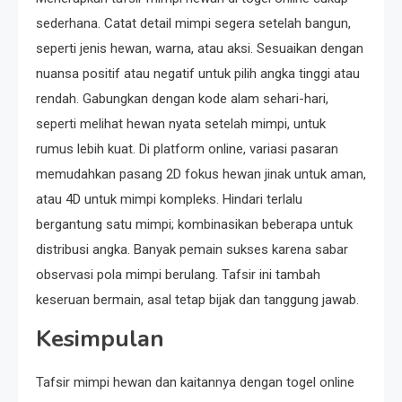
sederhana. Catat detail mimpi segera setelah bangun,
seperti jenis hewan, warna, atau aksi. Sesuaikan dengan
nuansa positif atau negatif untuk pilih angka tinggi atau
rendah. Gabungkan dengan kode alam sehari-hari,
seperti melihat hewan nyata setelah mimpi, untuk
rumus lebih kuat. Di platform online, variasi pasaran
memudahkan pasang 2D fokus hewan jinak untuk aman,
atau 4D untuk mimpi kompleks. Hindari terlalu
bergantung satu mimpi; kombinasikan beberapa untuk
distribusi angka. Banyak pemain sukses karena sabar
observasi pola mimpi berulang. Tafsir ini tambah
keseruan bermain, asal tetap bijak dan tanggung jawab.
Kesimpulan
Tafsir mimpi hewan dan kaitannya dengan togel online