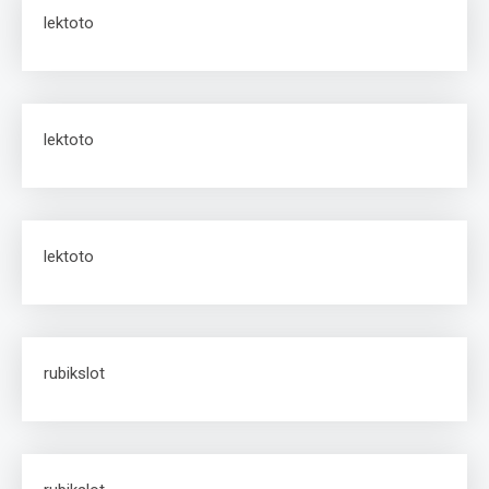
lektoto
lektoto
lektoto
rubikslot