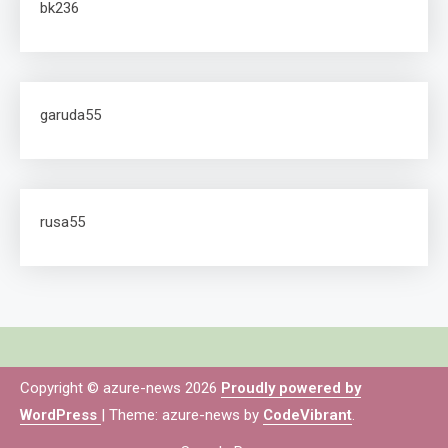
bk236
garuda55
rusa55
Copyright © azure-news 2026
Proudly powered by
WordPress
|
Theme: azure-news by
CodeVibrant
.