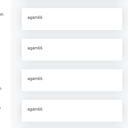
en
agam66
agam66
agam66
n
n
agam66