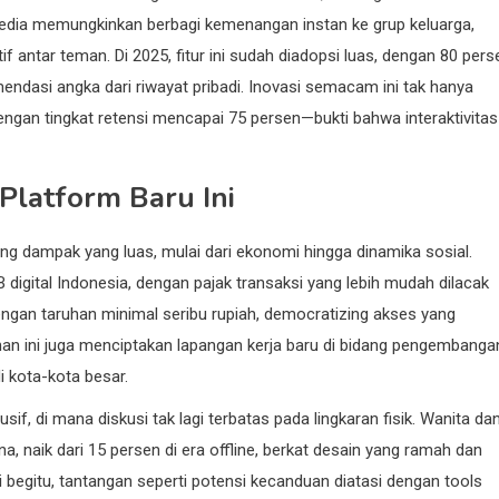
media memungkinkan berbagi kemenangan instan ke grup keluarga,
antar teman. Di 2025, fitur ini sudah diadopsi luas, dengan 80 pers
endasi angka dari riwayat pribadi. Inovasi semacam ini tak hanya
ngan tingkat retensi mencapai 75 persen—bukti bahwa interaktivitas
Platform Baru Ini
g dampak yang luas, mulai dari ekonomi hingga dinamika sosial.
 digital Indonesia, dengan pajak transaksi yang lebih mudah dilacak
 dengan taruhan minimal seribu rupiah, democratizing akses yang
n ini juga menciptakan lapangan kerja baru di bidang pengembanga
 kota-kota besar.
usif, di mana diskusi tak lagi terbatas pada lingkaran fisik. Wanita da
naik dari 15 persen di era offline, berkat desain yang ramah dan
 begitu, tantangan seperti potensi kecanduan diatasi dengan tools