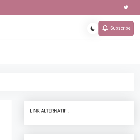
Subscribe
LINK ALTERNATIF :