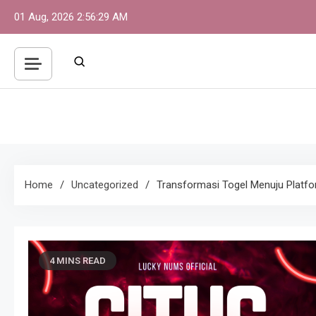
Skip
01 Aug, 2026
2:56:30 AM
to
content
Home
Uncategorized
Transformasi Togel Menuju Platfor
4 MINS READ