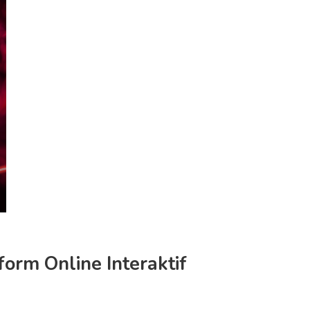
orm Online Interaktif