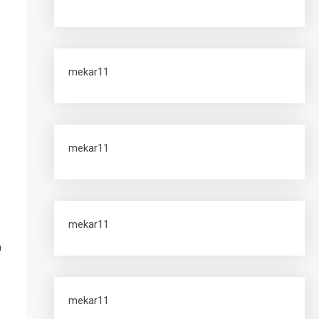
mekar11
mekar11
mekar11
n
mekar11