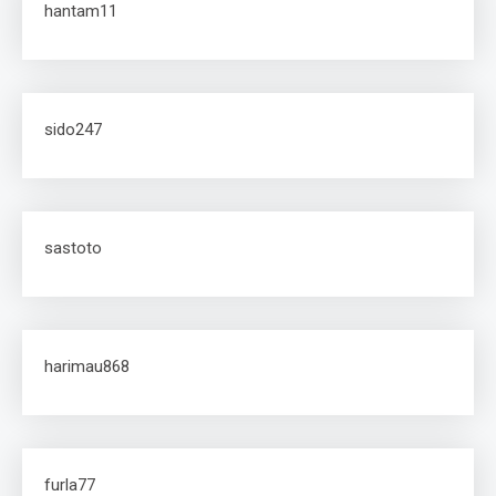
hantam11
sido247
sastoto
harimau868
furla77