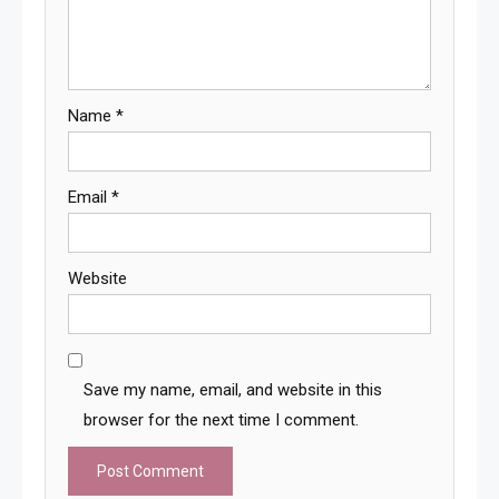
Name
*
Email
*
Website
Save my name, email, and website in this
browser for the next time I comment.