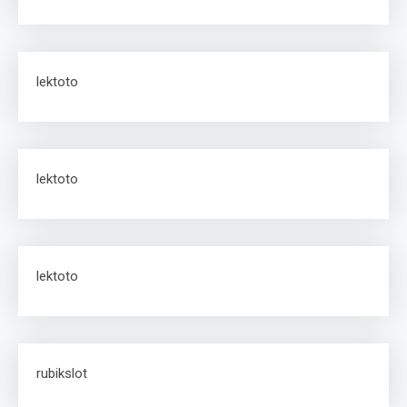
lektoto
lektoto
lektoto
rubikslot