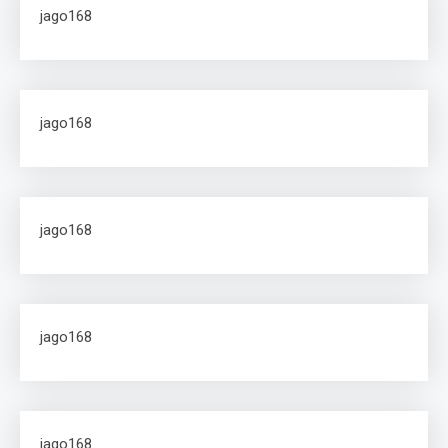
jago168
jago168
jago168
jago168
jago168