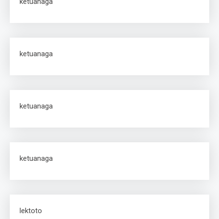
ketuanaga
ketuanaga
ketuanaga
ketuanaga
lektoto