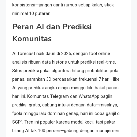
konsistensi—jangan ganti rumus setiap kalah, stick
minimal 10 putaran.
Peran AI dan Prediksi
Komunitas
AI forecast naik daun di 2025, dengan tool online
analisis ribuan data historis untuk prediksi real-time.
Situs prediksi pakai algoritma hitung probabilitas pola
panas, sarankan 3D berdasarkan frekuensi 7 hari—like
AI yang prediksi angka dingin minggu lalu bakal panas
hari ini. Komunitas Telegram dan WhatsApp bagiin
prediksi gratis, gabung intuisi dengan data—misalnya,
“pola minggu lalu dominan genap, hari ini coba ganjil di
SGP”. Tren ini populer karena modal kecil, tapi pakar
bilang AI tak 100 persen—gabung dengan manajemen