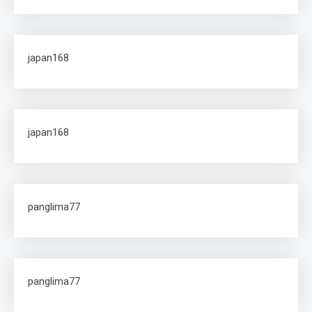
japan168
japan168
panglima77
panglima77