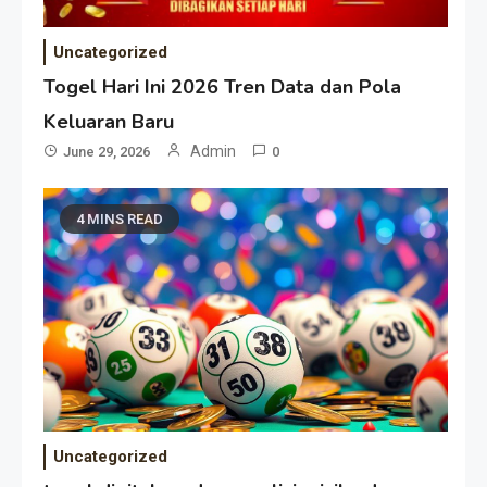
Uncategorized
Togel Hari Ini 2026 Tren Data dan Pola
Keluaran Baru
Admin
June 29, 2026
0
4 MINS READ
Uncategorized