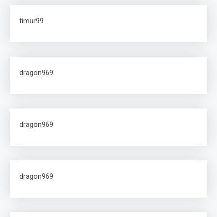
timur99
dragon969
dragon969
dragon969