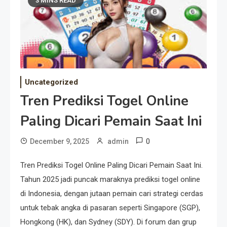
3 MINS READ
Uncategorized
Tren Prediksi Togel Online
Paling Dicari Pemain Saat Ini
0
December 9, 2025
admin
Tren Prediksi Togel Online Paling Dicari Pemain Saat Ini.
Tahun 2025 jadi puncak maraknya prediksi togel online
di Indonesia, dengan jutaan pemain cari strategi cerdas
untuk tebak angka di pasaran seperti Singapore (SGP),
Hongkong (HK), dan Sydney (SDY). Di forum dan grup